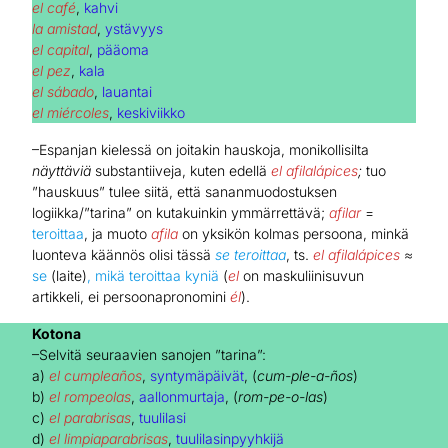
el café
,
kahvi
la amistad
,
ystävyys
el capital
,
pääoma
el pez
,
kala
el sábado
,
lauantai
el miércoles
,
keskiviikko
–Espanjan kielessä on joitakin hauskoja, monikollisilta
näyttäviä
substantiiveja, kuten edellä
el afilalápices
;
tuo
”hauskuus” tulee siitä, että sananmuodostuksen
logiikka/”tarina” on kutakuinkin ymmärrettävä;
afilar
=
teroittaa
, ja muoto
afila
on yksikön kolmas persoona, minkä
luonteva käännös olisi tässä
se teroittaa
, ts.
el afilalápices
≈
se
(laite)
, mikä teroittaa kyniä
(
el
on maskuliinisuvun
artikkeli, ei persoonapronomini
él
).
Kotona
–Selvitä seuraavien sanojen ”tarina”:
a)
el cumpleaños
,
syntymäpäivät
, (
cum-ple-a-ños
)
b)
el rompeolas
,
aallonmurtaja
, (
rom-pe-o-las
)
c)
el parabrisas
,
tuulilasi
d)
el limpiaparabrisas
,
tuulilasinpyyhkijä