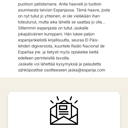
puolison patistamana. Anita haaveili jo tuolloin
asumisesta talvisin Espanjassa. Tämä haave, josta
on nyt tullut jo yhteinen, ei ole vieläkään ihan
toteutunut, mutta aika lähellä se saattaa jo olla…
Sittemmin espanjasta on tullut Jaskalle
jokapäiväinen kumppani. Hän lukee paljon
espanjankielistä kirjallisuutta, seuraa El Páis-
lehden digiversiota, kuuntele Radio Nacional de
Españaa jne. ja tietysti myös opiskelee kieltä
edelleen perinteisillä tavoilla.
Jaskalle voi lähettää kysymyksiä ja palautetta
sähköpostitse osoitteeseen jaska@espanja.com