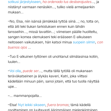
sotkusi järjestykseen
,
ha ordenado tus
desbarajustes
…, ja
niistänyt varmaan nenäsikin…, tuliko vielä armeijaankin
mukaan…
–No, Elsa, niin isänsä jämäkkää tyttöä siinä…; no, totta on,
että äiti teki tiukan tarkistuksen ennen kuin lähdin
tansseihin…, missä tavattiin…; viimeisen päälle huoliteltu,
sangen komea olemukseni teki erääseen E-alkuiseen
neitoseen vaikutuksen, hän katsoi minua
suopein silmin
,
con
buenos ojos
…
–Tuo E-alkuinen tyttönen oli unohtanut silmälasinsa kotiin,
luulen…
–
Voi olla
,
puede ser
…, mutta tällä tytöllä oli mukanaan
teräväkatseinen ja älykäs kaveri, Katri, joka viittasi
kädellään minuun päin, sanoi jotain, että tuo tuolla näyttää
upe…
–… mammanpojalta…
–Elsa!
Nyt leikki sikseen
,
fuera bromas
; tämä kädellä
osoittaminen on luultavasti äärimmäisen mielenkiintoinen