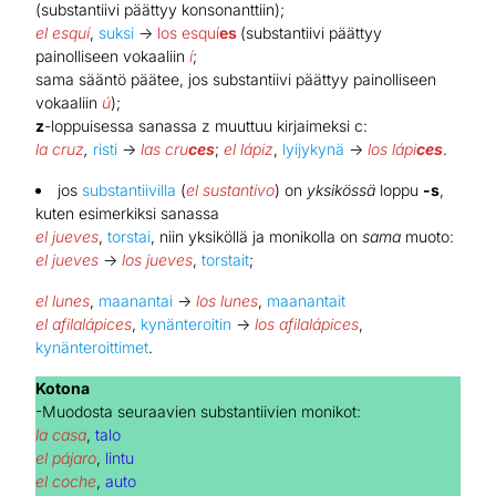
(substantiivi päättyy konsonanttiin);
el esquí
,
suksi
→
los esquí
es
(substantiivi päättyy
painolliseen vokaaliin
í
;
sama sääntö päätee, jos substantiivi päättyy painolliseen
vokaaliin
ú
);
z
-loppuisessa sanassa z muuttuu kirjaimeksi c:
la cruz
,
risti
→
las cru
ces
;
el lápiz
,
lyijykynä
→
los lápi
ces
.
jos
substantiivilla
(
el sustantivo
) on
yksikössä
loppu
-s
,
kuten esimerkiksi sanassa
el jueves
,
torstai
, niin yksiköllä ja monikolla on
sama
muoto:
el jueves
→
los jueves
,
torstait
;
el lunes
,
maanantai
→
los lunes
,
maanantait
el afilalápices
,
kynänteroitin
→
los afilalápices
,
kynänteroittimet
.
Kotona
-Muodosta seuraavien substantiivien monikot:
la casa
,
talo
el pájaro
,
lintu
el coche
,
auto