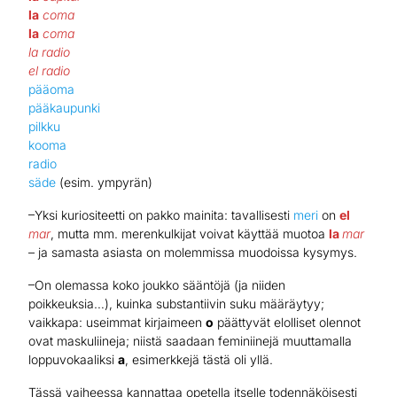
la
coma
la
coma
la radio
el radio
pääoma
pääkaupunki
pilkku
kooma
radio
säde
(esim. ympyrän)
–Yksi kuriositeetti on pakko mainita: tavallisesti
meri
on
el
mar
, mutta mm. merenkulkijat voivat käyttää muotoa
la
mar
– ja samasta asiasta on molemmissa muodoissa kysymys.
–On olemassa koko joukko sääntöjä (ja niiden
poikkeuksia…), kuinka substantiivin suku määräytyy;
vaikkapa: useimmat kirjaimeen
o
päättyvät elolliset olennot
ovat maskuliineja; niistä saadaan feminiinejä muuttamalla
loppuvokaaliksi
a
, esimerkkejä tästä oli yllä.
Tässä vaiheessa kannattaa opetella itselle todennäköisesti