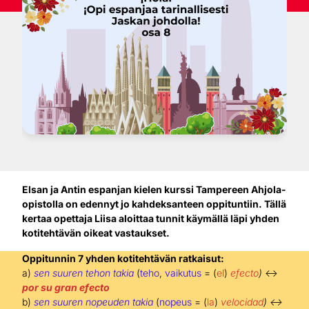
Elsan ja Antin espanjan kielen kurssi Tampereen Ahjola-
opistolla on edennyt jo kahdeksanteen oppituntiin. Tällä
kertaa opettaja Liisa aloittaa tunnit käymällä läpi yhden
kotitehtävän oikeat vastaukset.
Oppitunnin 7 yhden kotitehtävän ratkaisut:
a)
sen suuren tehon takia
(
teho
,
vaikutus
= (
el
)
efecto
)
↔
por su gran efecto
b)
sen suuren nopeuden takia
(
nopeus
= (
la
)
velocidad
) ↔