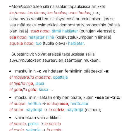
–
Monikossa
tulee silti näissäkin tapauksissa artikkeli
las
/
unas
:
las almas
,
las hablas
,
unas hadas
, jne.;
sana myös vaatii feminiinisyytensä huomioimisen, jos se
saa määreeksi esimerkiksi demonstratiivipronominin (näistä
pian lisää):
est
a
hada
,
tämä haltijatar
(puhujan vieressä);
es
a
hada
,
haltijatar siinä
(keskustelukumppanin lähellä);
aquell
a
hada
,
tuo
(tuolla oleva)
haltijatar
.
–Substantiivit voivat eräissä tapauksissa sallia
suvunmuutoksen
seuraavien sääntöjen mukaan:
maskuliinin
-o
vaihdetaan feminiinin päätteeksi
-a
:
el maestr
o
/
la maestr
a
,
opettaja
el hij
o
/
la hij
a
,
lapsi
el gat
o
/
l
a gat
a
,
kissa
…
maskuliiniin lisätään erityinen pääte, kuten
-esa
tai
-triz:
el
duque
,
herttua
→
la duqu
esa
,
herttuatar
el actor
,
näyttelijä
→
la ac
triz
,
näyttelijä
(nainen);
vaihdetaan vain artikkeli:
el policía
,
poliisi
→
la policía
el espía
,
vakooja
→
la espía