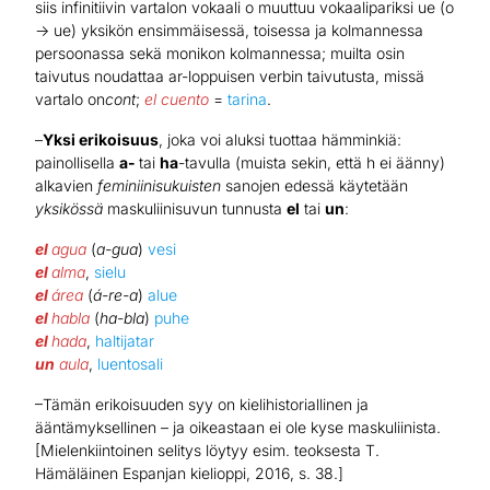
siis infinitiivin vartalon vokaali o muuttuu vokaalipariksi ue (o
→ ue) yksikön ensimmäisessä, toisessa ja kolmannessa
persoonassa sekä monikon kolmannessa; muilta osin
taivutus noudattaa ar-loppuisen verbin taivutusta, missä
vartalo on
cont
;
el cuento
=
tarina
.
–
Yksi erikoisuus
, joka voi aluksi tuottaa hämminkiä:
painollisella
a-
tai
ha
-tavulla (muista sekin, että h ei äänny)
alkavien
feminiinisukuisten
sanojen edessä käytetään
yksikössä
maskuliinisuvun tunnusta
el
tai
un
:
el
agua
(
a-gua
)
vesi
el
alma
,
sielu
el
área
(
á-re-a
)
alue
el
habla
(
ha-bla
)
puhe
el
hada
,
haltijatar
un
aula
,
luentosali
–Tämän erikoisuuden syy on kielihistoriallinen ja
ääntämyksellinen – ja oikeastaan ei ole kyse maskuliinista.
[Mielenkiintoinen selitys löytyy esim. teoksesta T.
Hämäläinen Espanjan kielioppi, 2016, s. 38.]