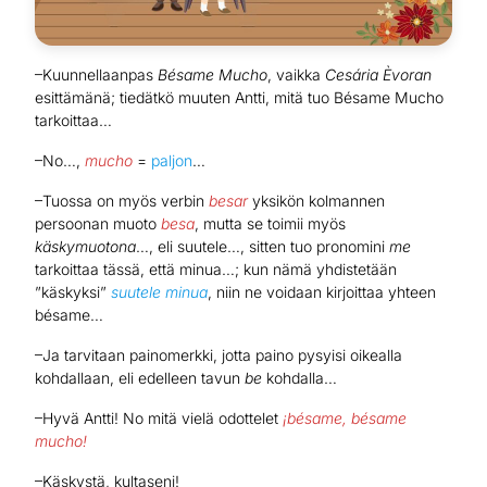
–Kuunnellaanpas
Bésame Mucho
, vaikka
Cesária Èvoran
esittämänä; tiedätkö muuten Antti, mitä tuo Bésame Mucho
tarkoittaa…
–No…,
mucho
=
paljon
…
–Tuossa on myös verbin
besar
yksikön kolmannen
persoonan muoto
besa
, mutta se toimii myös
käskymuotona
…, eli suutele…, sitten tuo pronomini
me
tarkoittaa tässä, että minua…; kun nämä yhdistetään
”käskyksi”
suutele minua
, niin ne voidaan kirjoittaa yhteen
bésame…
–Ja tarvitaan painomerkki, jotta paino pysyisi oikealla
kohdallaan, eli edelleen tavun
be
kohdalla…
–Hyvä Antti! No mitä vielä odottelet
¡bésame, bésame
mucho!
–Käskystä, kultaseni!