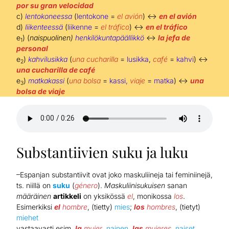
por su gran velocidad
c)
lentokoneessa
(
lentokone
=
el avión
) ↔
en el avión
d)
liikenteessä
(
liikenne
=
el tráfico
) ↔
en el tráfico
e
) (
naispuolinen)
henkilökuntapäällikkö
↔
la jefa de
1
personal
e
)
kahvilusikka
(
una cucharilla
=
lusikka
,
café
=
kahvi
) ↔
2
una cucharilla de café
e
)
matkakassi
(
una bolsa
=
kassi,
viaje
=
matka
) ↔
una
3
bolsa de viaje
Substantiivien suku ja luku
–Espanjan substantiivit ovat joko maskuliineja tai feminiinejä,
ts. niillä on
suku
(
género
).
Maskuliinisukuisen
sanan
määräinen
artikkeli
on yksikössä
el
, monikossa
los
.
Esimerkiksi
el
hombre
, (tietty)
mies
;
los
hombres
, (tietyt)
miehet
vastaavasti esim.
la
mujer
,
nainen
,
las
mujeres
,
naiset
.