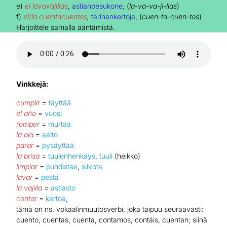
e)
el lavavajillas
,
astianpesukone
, (
la-va-va-ji-llas
)
f)
el/la cuentacuentos
,
tarinankertoja
, (
cuen-ta-cuen-tos
)
Harjoittele samalla ääntämistä.
Vinkkejä:
cumplir
=
täyttää
el
año
=
vuosi
romper
=
murtaa
la ola
=
aalto
parar
=
pysäyttää
la brisa
=
tuulenhenkäys
,
tuuli
(heikko)
limpiar
=
puhdistaa
,
siivota
lavar
=
pestä
la vajilla
=
astiasto
contar
=
kertoa
,
tämä on ns. vokaalinmuutosverbi, joka taipuu seuraavasti:
cuento, cuentas, cuenta, contamos, contáis, cuentan; siinä