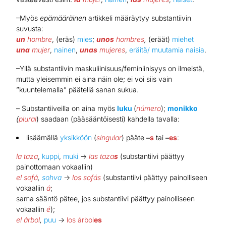
–Myös
epämääräinen
artikkeli määräytyy substantiivin
suvusta:
un
hombre
, (eräs)
mies
;
unos
hombres
,
(eräät)
miehet
una
mujer
,
nainen
,
unas
mujeres
,
eräitä/ muutamia naisia
.
–Yllä substantiivin maskuliinisuus/feminiinisyys on ilmeistä,
mutta yleisemmin ei aina näin ole; ei voi siis vain
”kuuntelemalla” päätellä sanan sukua.
– Substantiiveilla on aina myös
luku
(
número
);
monikko
(
plural
) saadaan (pääsääntöisesti) kahdella tavalla:
lisäämällä
yksikköön
(
singular
) pääte
–
s
tai
–
es
:
la taza
,
kuppi
,
muki
→
las taza
s
(substantiivi päättyy
painottomaan vokaaliin)
el sofá
,
sohva
→
los sofás
(substantiivi päättyy painolliseen
vokaaliin
á
;
sama sääntö pätee, jos substantiivi päättyy painolliseen
vokaaliin
é
);
el árbol
,
puu
→
los árbol
es