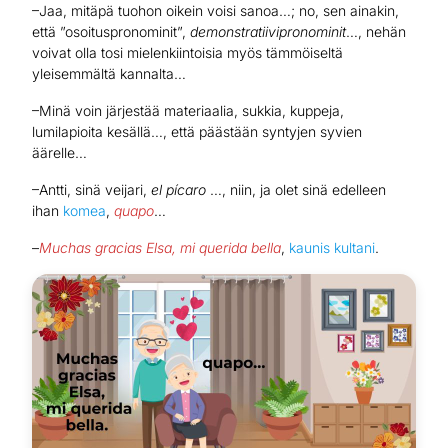
–Jaa, mitäpä tuohon oikein voisi sanoa…; no, sen ainakin,
että ”osoituspronominit”,
demonstratiivipronominit
…, nehän
voivat olla tosi mielenkiintoisia myös tämmöiseltä
yleisemmältä kannalta…
–Minä voin järjestää materiaalia, sukkia, kuppeja,
lumilapioita kesällä…, että päästään syntyjen syvien
äärelle…
–Antti, sinä veijari,
el pícaro
…, niin, ja olet sinä edelleen
ihan
komea
,
quapo
…
–
Muchas gracias Elsa, mi querida bella
,
kaunis kultani
.