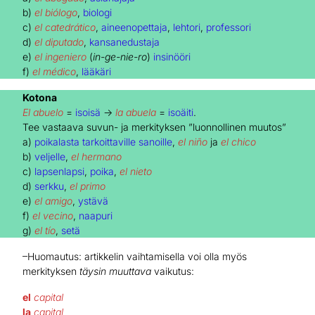
b)
el biólogo
,
biologi
c)
el catedrático
,
aineenopettaja
,
lehtori
,
professori
d)
el diputado
,
kansanedustaja
e)
el ingeniero
(
in-ge-nie-ro
)
insinööri
f)
el médico
,
lääkäri
Kotona
El abuelo
=
isoisä
→
la abuela
=
isoäiti
.
Tee vastaava suvun- ja merkityksen ”luonnollinen muutos”
a)
poikalasta tarkoittaville sanoille
,
el niño
ja
el chico
b)
veljelle
,
el hermano
c)
lapsenlapsi
,
poika
,
el nieto
d)
serkku
,
el
primo
e)
el amigo
,
ystävä
f)
el vecino
,
naapuri
g)
el tío
,
setä
–Huomautus: artikkelin vaihtamisella voi olla myös
merkityksen
täysin
muuttava
vaikutus:
el
capital
la
capital