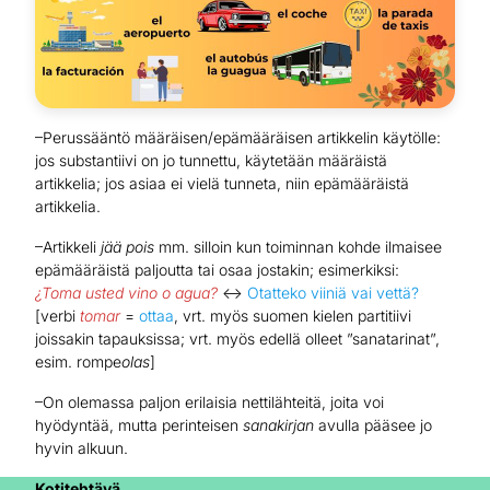
–Perussääntö määräisen/epämääräisen artikkelin käytölle:
jos substantiivi on jo tunnettu, käytetään määräistä
artikkelia; jos asiaa ei vielä tunneta, niin epämääräistä
artikkelia.
–Artikkeli
jää pois
mm. silloin kun toiminnan kohde ilmaisee
epämääräistä paljoutta tai osaa jostakin; esimerkiksi:
¿Toma usted vino o agua?
↔
Otatteko viiniä vai vettä?
[verbi
tomar
=
ottaa
, vrt. myös suomen kielen partitiivi
joissakin tapauksissa; vrt. myös edellä olleet ”sanatarinat”,
esim. rompe
olas
]
–On olemassa paljon erilaisia nettilähteitä, joita voi
hyödyntää, mutta perinteisen
sanakirjan
avulla pääsee jo
hyvin alkuun.
Kotitehtävä