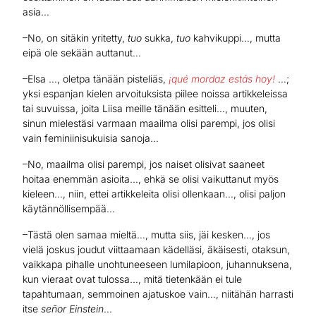
asia…
–No, on sitäkin yritetty,
tuo
sukka,
tuo
kahvikuppi…, mutta
eipä ole sekään auttanut…
–Elsa …, oletpa tänään pisteliäs,
¡qué mordaz estás hoy!
…;
yksi espanjan kielen arvoituksista piilee noissa artikkeleissa
tai suvuissa, joita Liisa meille tänään esitteli…, muuten,
sinun mielestäsi varmaan maailma olisi parempi, jos olisi
vain feminiinisukuisia sanoja…
–No, maailma olisi parempi, jos naiset olisivat saaneet
hoitaa enemmän asioita…, ehkä se olisi vaikuttanut myös
kieleen…, niin, ettei artikkeleita olisi ollenkaan…, olisi paljon
käytännöllisempää…
–Tästä olen samaa mieltä…, mutta siis, jäi kesken…, jos
vielä joskus joudut viittaamaan kädelläsi, äkäisesti, otaksun,
vaikkapa pihalle unohtuneeseen lumilapioon, juhannuksena,
kun vieraat ovat tulossa…, mitä tietenkään ei tule
tapahtumaan, semmoinen ajatuskoe vain…, niitähän harrasti
itse
señor
Einstein
…