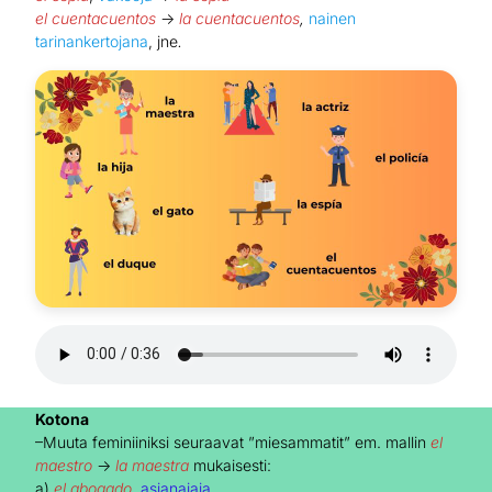
el
cuentacuentos
→
la cuentacuentos
,
nainen
tarinankertojana
, jne
.
Kotona
–Muuta feminiiniksi seuraavat ”miesammatit” em. mallin
el
maestro
→
la maestra
mukaisesti:
a)
el abogado
,
asianajaja