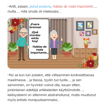
–Antti, asiaan,
puhut joutavia
,
hablas de nada importante
…,
mutta…, mitä sinulla oli mielessäsi…
–No se kun luin jostakin, että viittaaminen konkreettisessa
maailmassa… ja tilassa, tyyliin
tuo
tuolla…, ja sen
sanominen, on hyvinkin voinut olla, kauan sitten,
jonkinlainen edeltäjä artikkeleiden käyttöönotolle…;
kielisysteemi on sittemmin abstrahoitunut, mutta muuttunut
myös entistä monipuolisemmaksi…