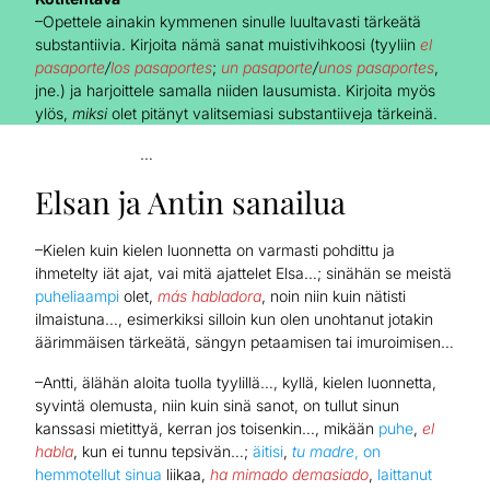
–Opettele ainakin kymmenen sinulle luultavasti tärkeätä
substantiivia. Kirjoita nämä sanat muistivihkoosi (tyyliin
el
pasaporte
/
los pasaportes
;
un pasaporte
/
unos pasaportes
,
jne.) ja harjoittele samalla niiden lausumista. Kirjoita myös
ylös,
miksi
olet pitänyt valitsemiasi substantiiveja tärkeinä.
…
Elsan ja Antin sanailua
–Kielen kuin kielen luonnetta on varmasti pohdittu ja
ihmetelty iät ajat, vai mitä ajattelet Elsa…; sinähän se meistä
puheliaampi
olet,
más habladora
, noin niin kuin nätisti
ilmaistuna…, esimerkiksi silloin kun olen unohtanut jotakin
äärimmäisen tärkeätä, sängyn petaamisen tai imuroimisen…
–Antti, älähän aloita tuolla tyylillä…, kyllä, kielen luonnetta,
syvintä olemusta, niin kuin sinä sanot, on tullut sinun
kanssasi mietittyä, kerran jos toisenkin…, mikään
puhe
,
el
habla
, kun ei tunnu tepsivän…;
äitisi
,
tu madre
,
on
hemmotellut sinua
liikaa,
ha mimado
demasiado
,
laittanut