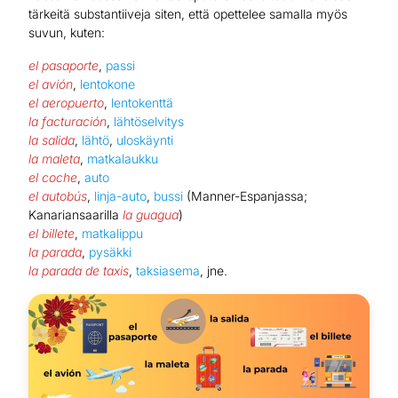
tärkeitä substantiiveja siten, että opettelee samalla myös
suvun, kuten:
el pasaporte
,
passi
el avión
,
lentokone
el aeropuerto
,
lentokenttä
la facturación
,
lähtöselvitys
la salida
,
lähtö
,
uloskäynti
la maleta
,
matkalaukku
el coche
,
auto
el autobús
,
linja-auto
,
bussi
(Manner-Espanjassa;
Kanariansaarilla
la guagua
)
el billete
,
matkalippu
la parada
,
pysäkki
la parada de taxis
,
taksiasema
, jne.