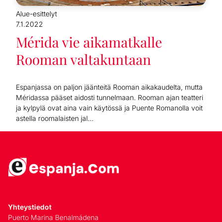
Alue-esittelyt
7.1.2022
Mérida vie aikamatkalle
Rooman valtakuntaan
Espanjassa on paljon jäänteitä Rooman aikakaudelta, mutta
Méridassa pääset aidosti tunnelmaan. Rooman ajan teatteri
ja kylpylä ovat aina vain käytössä ja Puente Romanolla voit
astella roomalaisten jal...
Yhteystiedot
Puerto Marina Benalmádena