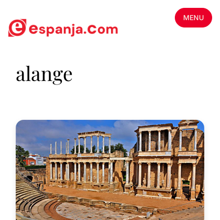
MENU
alange