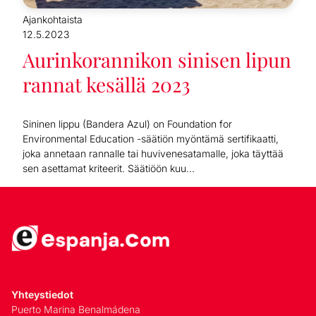
Ajankohtaista
12.5.2023
Aurinkorannikon sinisen lipun
rannat kesällä 2023
Sininen lippu (Bandera Azul) on Foundation for
Environmental Education -säätiön myöntämä sertifikaatti,
joka annetaan rannalle tai huvivenesatamalle, joka täyttää
sen asettamat kriteerit. Säätiöön kuu...
Yhteystiedot
Puerto Marina Benalmádena