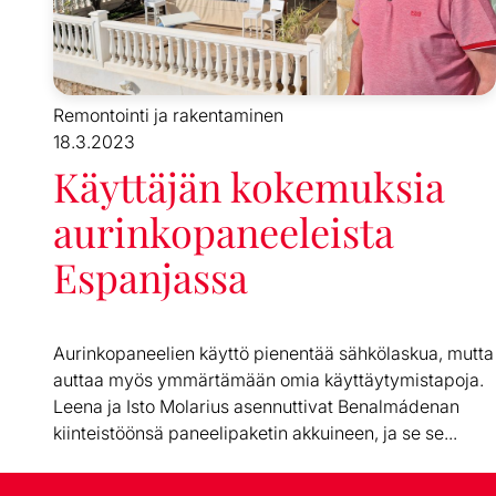
Remontointi ja rakentaminen
18.3.2023
Käyttäjän kokemuksia
aurinkopaneeleista
Espanjassa
Aurinkopaneelien käyttö pienentää sähkölaskua, mutta
auttaa myös ymmärtämään omia käyttäytymistapoja.
Leena ja Isto Molarius asennuttivat Benalmádenan
kiinteistöönsä paneelipaketin akkuineen, ja se se...