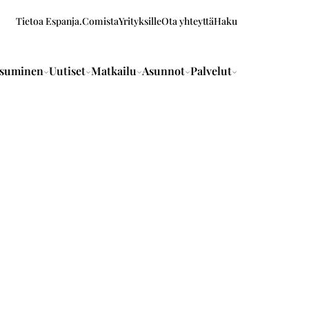
Tietoa Espanja.Comista
Yrityksille
Ota yhteyttä
Haku
suminen
Uutiset
Matkailu
Asunnot
Palvelut