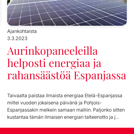
Ajankohtaista
3.3.2023
Aurinkopaneeleilla
helposti energiaa ja
rahansäästöä Espanjassa
Taivaalta paistaa ilmaista energiaa Etelä-Espanjassa
miltei vuoden jokaisena päivänä ja Pohjois-
Espanjassakin melkein samaan malliin. Paljonko sitten
kustantaa tämän ilmaisen energian talteenotto ja j...