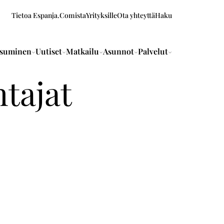
Tietoa Espanja.Comista
Yrityksille
Ota yhteyttä
Haku
suminen
Uutiset
Matkailu
Asunnot
Palvelut
tajat