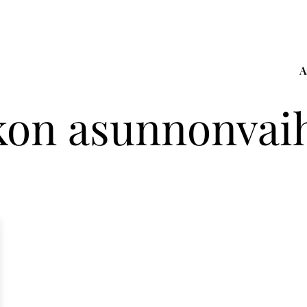
A
kon asunnonvaih