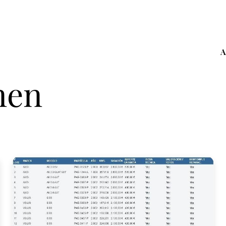
A
nen