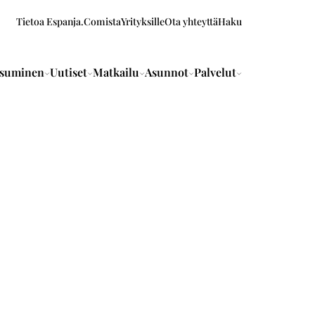
Tietoa Espanja.Comista
Yrityksille
Ota yhteyttä
Haku
suminen
Uutiset
Matkailu
Asunnot
Palvelut