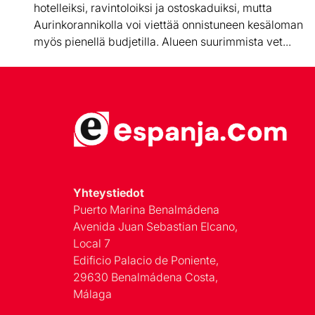
hotelleiksi, ravintoloiksi ja ostoskaduiksi, mutta
Aurinkorannikolla voi viettää onnistuneen kesäloman
myös pienellä budjetilla. Alueen suurimmista vet...
Yhteystiedot
Puerto Marina Benalmádena
Avenida Juan Sebastian Elcano,
Local 7
Edificio Palacio de Poniente,
29630 Benalmádena Costa,
Málaga