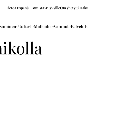
Tietoa Espanja.Comista
Yrityksille
Ota yhteyttä
Haku
suminen
Uutiset
Matkailu
Asunnot
Palvelut
ikolla