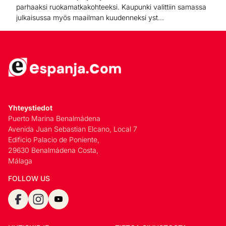
parhaaksi ruokamatkakohteeksi. Kaupunki valittiin samassa
julkaisussa myös maailman kuudenneksi yst...
Yhteystiedot
Puerto Marina Benalmádena
Avenida Juan Sebastian Elcano, Local 7
Edificio Palacio de Poniente,
29630 Benalmádena Costa,
Málaga
FOLLOW US