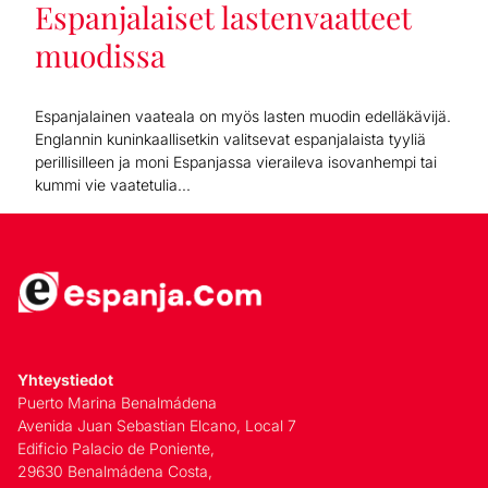
Espanjalaiset lastenvaatteet
muodissa
Espanjalainen vaateala on myös lasten muodin edelläkävijä.
Englannin kuninkaallisetkin valitsevat espanjalaista tyyliä
perillisilleen ja moni Espanjassa vieraileva isovanhempi tai
kummi vie vaatetulia...
Yhteystiedot
Puerto Marina Benalmádena
Avenida Juan Sebastian Elcano, Local 7
Edificio Palacio de Poniente,
29630 Benalmádena Costa,