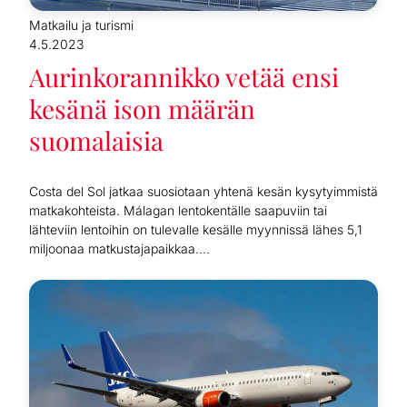
Matkailu ja turismi
4.5.2023
Aurinkorannikko vetää ensi
kesänä ison määrän
suomalaisia
Costa del Sol jatkaa suosiotaan yhtenä kesän kysytyimmistä
matkakohteista. Málagan lentokentälle saapuviin tai
lähteviin lentoihin on tulevalle kesälle myynnissä lähes 5,1
miljoonaa matkustajapaikkaa....