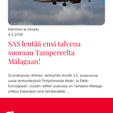
Eläminen ja lomailu
4.5.2018
SAS lentää ensi talvena
suoraan Tampereelta
Málagaan!
Scandinavian Airlines -lentoyhtiö ilmoitti 3.5. avaavansa
uusia lentoyhteyksiä Pohjoismaista Keski- ja Etelä-
Eurooppaan. Uusien reittien joukossa on Tampere–Malaga-
yhteys Espanjaan ensi talvikaudelle....