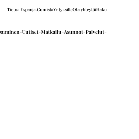
Tietoa Espanja.Comista
Yrityksille
Ota yhteyttä
Haku
suminen
Uutiset
Matkailu
Asunnot
Palvelut