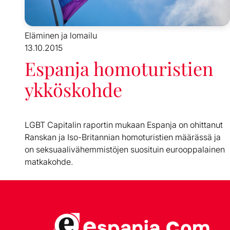
Eläminen ja lomailu
13.10.2015
Espanja homoturistien
ykköskohde
LGBT Capitalin raportin mukaan Espanja on ohittanut
Ranskan ja Iso-Britannian homoturistien määrässä ja
on seksuaalivähemmistöjen suosituin eurooppalainen
matkakohde.