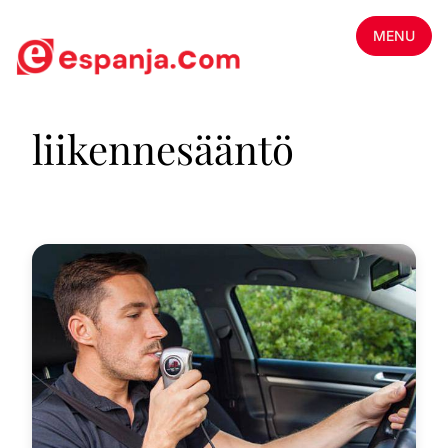
MENU
liikennesääntö