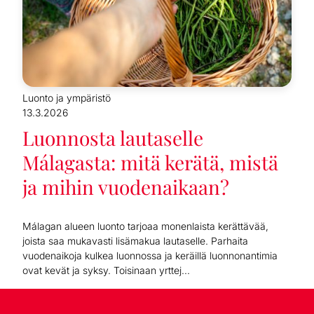
Luonto ja ympäristö
13.3.2026
Luonnosta lautaselle
Málagasta: mitä kerätä, mistä
ja mihin vuodenaikaan?
Málagan alueen luonto tarjoaa monenlaista kerättävää,
joista saa mukavasti lisämakua lautaselle. Parhaita
vuodenaikoja kulkea luonnossa ja keräillä luonnonantimia
ovat kevät ja syksy. Toisinaan yrttej...