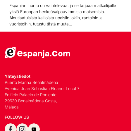
Espanjan luonto on vaihtelevaa, ja se tarjoaa matkailijoille
yksiä Euroopan henkeäsalpaavimmista maisemista.
Ainutlaatuisista kallioista upeisiin jokiin, rantoihin ja
vuoristoihin, tutustu tästä muuta...
Yhteystiedot
Puerto Marina Benalmádena
Avenida Juan Sebastian Elcano, Local 7
Edificio Palacio de Poniente,
29630 Benalmádena Costa,
Málaga
FOLLOW US