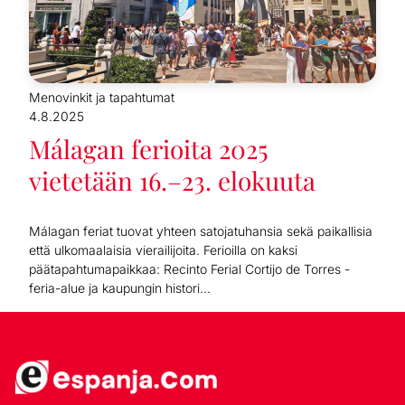
Menovinkit ja tapahtumat
4.8.2025
Málagan ferioita 2025
vietetään 16.–23. elokuuta
Málagan feriat tuovat yhteen satojatuhansia sekä paikallisia
että ulkomaalaisia vierailijoita. Ferioilla on kaksi
päätapahtumapaikkaa: Recinto Ferial Cortijo de Torres -
feria-alue ja kaupungin histori...