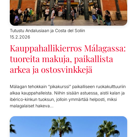
Tutustu Andalusiaan ja Costa del Soliin
15.2.2026
Kauppahallikierros Málagassa:
tuoreita makuja, paikallista
arkea ja ostosvinkkejä
Málagan tehokkain “pikakurssi” paikalliseen ruokakulttuuriin
alkaa kauppahalleista. Niihin sisään astuessa, aistii kalan ja
ibérico-kinkun tuoksun, jolloin ymmärtää helposti, miksi
malagalaiset hakeva...