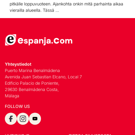
pitkälle loppuvuoteen. Ajankohta onkin mitä parhainta aikaa
vierailla alueella. Tässä ...
Yhteystiedot
Puerto Marina Benalmádena
Avenida Juan Sebastian Elcano, Local 7
Edificio Palacio de Poniente,
29630 Benalmádena Costa,
Málaga
FOLLOW US