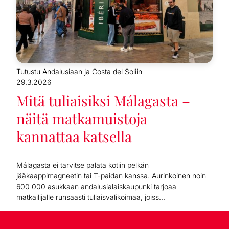
Tutustu Andalusiaan ja Costa del Soliin
29.3.2026
Mitä tuliaisiksi Málagasta –
näitä matkamuistoja
kannattaa katsella
Málagasta ei tarvitse palata kotiin pelkän
jääkaappimagneetin tai T-paidan kanssa. Aurinkoinen noin
600 000 asukkaan andalusialaiskaupunki tarjoaa
matkailijalle runsaasti tuliaisvalikoimaa, joiss...