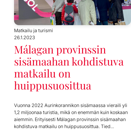
Matkailu ja turismi
26.1.2023
Málagan provinssin
sisämaahan kohdistuva
matkailu on
huippusuosittua
Vuonna 2022 Aurinkorannikon sisämaassa vieraili yli
1,2 miljoonaa turistia, mikä on enemmän kuin koskaan
aiemmin. Erityisesti Málagan provinssin sisämaahan
kohdistuva matkailu on huippusuosittua. Tied...