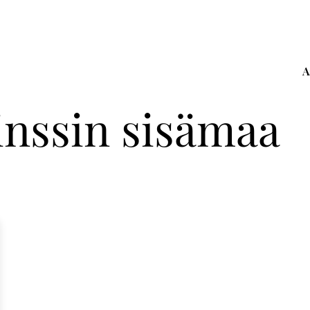
A
inssin sisämaa