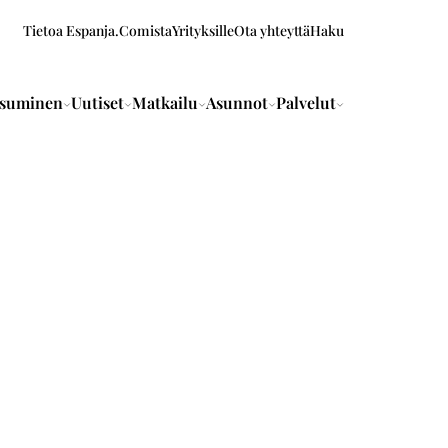
Tietoa Espanja.Comista
Yrityksille
Ota yhteyttä
Haku
suminen
Uutiset
Matkailu
Asunnot
Palvelut