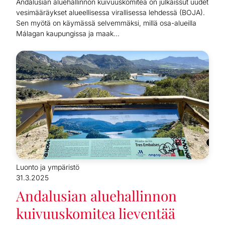
Andalusian aluehallinnon kuivuuskomitea on julkaissut uudet
vesimääräykset alueellisessa virallisessa lehdessä (BOJA).
Sen myötä on käymässä selvemmäksi, millä osa-alueilla
Málagan kaupungissa ja maak...
Luonto ja ympäristö
31.3.2025
Andalusian aluehallinnon
kuivuuskomitea lieventää