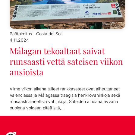
Päätoimitus - Costa del Sol
4.11.2024
Málagan tekoaltaat saivat
runsaasti vettä sateisen viikon
ansioista
Viime viikon aikana tulleet rankkasateet ovat aiheuttaneet
Valenciassa ja Málagassa traagisia henkilövahinkoja sekä
runsaasti aineellisia vahinkoja. Sateiden ainoana hyvänä
puolena voidaan pitää sitä,...