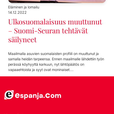
Eläminen ja lomailu
14.12.2022
Ulkosuomalaisuus muuttunut
– Suomi-Seuran tehtävät
säilyneet
Maailmalla asuvien suomalaisten profiili on muuttunut ja
samalla heidän tarpeensa. Ennen maailmalle lähdettiin työn
perässä köyhyyttä karkuun, nyt lähtöpäätös on
vapaaehtoista ja syyt ovat moninaiset....