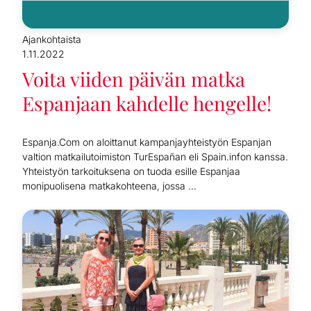
Ajankohtaista
1.11.2022
Voita viiden päivän matka
Espanjaan kahdelle hengelle!
Espanja.Com on aloittanut kampanjayhteistyön Espanjan
valtion matkailutoimiston TurEspañan eli Spain.infon kanssa.
Yhteistyön tarkoituksena on tuoda esille Espanjaa
monipuolisena matkakohteena, jossa ...