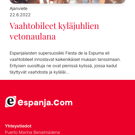
Ajanviete
22.6.2022
Vaahtobileet kyläjuhlien
vetonaulana
Espanjalaisten supersuosikki Fiesta de la Espuma eli
vaahtobileet innostavat kaikenikäiset mukaan tanssimaan.
Erityisen suosittuja ne ovat pienissä kylissä, joissa kadut
täyttyvät vaahdosta ja kyläläi...
Yhteystiedot
Puerto Marina Benalmádena