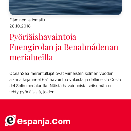
Eläminen ja lomailu
28.10.2018
Pyöriäishavaintoja
Fuengirolan ja Benalmádenan
merialueilla
OceanSea merentutkijat ovat viimeisten kolmen vuoden
aikana kirjanneet 651 havaintoa valaista ja delfiineistä Costa
del Solin merialueilla. Näistä havainnoista seitsemän on
tehty pyöriäisistä, joiden ...