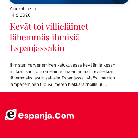
Ajankohtaista
14.8.2020
Kevät toi villieläimet
lähemmäs ihmisiä
Espanjassakin
Ihmisten harveneminen katukuvassa kevään ja kesän
mittaan sai luonnon eläimet laajentamaan reviireitään
lähemmäksi asutusalueita Espanjassa. Myös ilmaston
lämpeneminen tuo Välimeren hiekkarannoille uu...