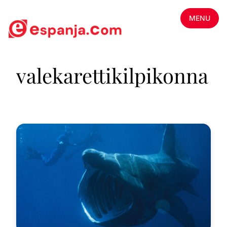
MENU
valekarettikilpikonna