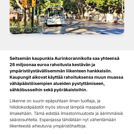
Seitsemän kaupunkia Aurinkorannikolla saa yhteensä
26 miljoonaa euroa rahoitusta kestävän ja
ympäristöystävällisemmän liikenteen hankkeisiin.
Kaupungit aikovat käyttää rahoituksensa muun muassa
vähäpäästöisempien alueiden pystyttämiseen,
sähköbusseihin sekä pyöräkaistoihin.
Liikenne on suurin epäpuhtaan ilman tuottaja, ja
hiilidioksidipäästöt myös sitovat lämpöä maapallon
ilmakehään. Tämä edistää ilmastonmuutosta ja äärimmäisiä
sääolosuhteita. Espanjassa tähdätään nyt vähentämään
liikenteestä aiheutuvia ympäristöhaittoja.