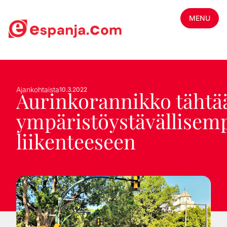
MENU
Ajankohtaista
10.3.2022
Aurinkorannikko tähtä
ympäristöystävällisem
liikenteeseen