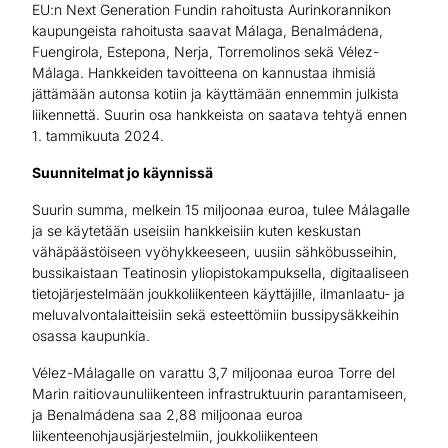
EU:n Next Generation Fundin rahoitusta Aurinkorannikon
kaupungeista rahoitusta saavat Málaga, Benalmádena,
Fuengirola, Estepona, Nerja, Torremolinos sekä Vélez-
Málaga. Hankkeiden tavoitteena on kannustaa ihmisiä
jättämään autonsa kotiin ja käyttämään ennemmin julkista
liikennettä. Suurin osa hankkeista on saatava tehtyä ennen
1. tammikuuta 2024.
Suunnitelmat jo käynnissä
Suurin summa, melkein 15 miljoonaa euroa, tulee Málagalle
ja se käytetään useisiin hankkeisiin kuten keskustan
vähäpäästöiseen vyöhykkeeseen, uusiin sähköbusseihin,
bussikaistaan Teatinosin yliopistokampuksella, digitaaliseen
tietojärjestelmään joukkoliikenteen käyttäjille, ilmanlaatu- ja
meluvalvontalaitteisiin sekä esteettömiin bussipysäkkeihin
osassa kaupunkia.
Vélez-Málagalle on varattu 3,7 miljoonaa euroa Torre del
Marin raitiovaunuliikenteen infrastruktuurin parantamiseen,
ja Benalmádena saa 2,88 miljoonaa euroa
liikenteenohjausjärjestelmiin, joukkoliikenteen