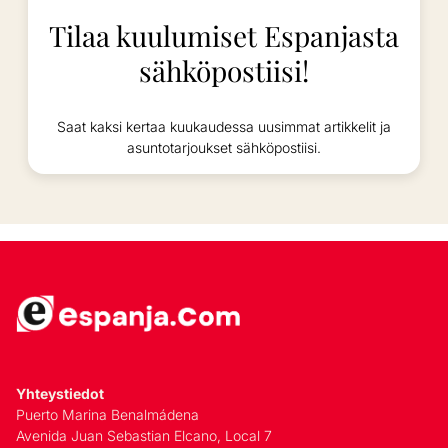
Tilaa kuulumiset Espanjasta
sähköpostiisi!
Saat kaksi kertaa kuukaudessa uusimmat artikkelit ja
asuntotarjoukset sähköpostiisi.
Yhteystiedot
Puerto Marina Benalmádena
Avenida Juan Sebastian Elcano, Local 7