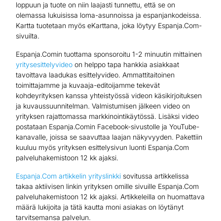
loppuun ja tuote on niin laajasti tunnettu, että se on
olemassa lukuisissa loma-asunnoissa ja espanjankodeissa.
Kartta tuotetaan myös eKarttana, joka löytyy Espanja.Com-
sivuilta.
Espanja.Comin tuottama sponsoroitu 1-2 minuutin mittainen
yritysesittelyvideo
on helppo tapa hankkia asiakkaat
tavoittava laadukas esittelyvideo. Ammattitaitoinen
toimittajamme ja kuvaaja-editoijamme tekevät
kohdeyrityksen kanssa yhteistyössä videon käsikirjoituksen
ja kuvaussuunnitelman. Valmistumisen jälkeen video on
yrityksen rajattomassa markkinointikäytössä. Lisäksi video
postataan Espanja.Comin Facebook-sivustolle ja YouTube-
kanavalle, joissa se saavuttaa laajan näkyvyyden. Pakettiin
kuuluu myös yrityksen esittelysivun luonti Espanja.Com
palveluhakemistoon 12 kk ajaksi.
Espanja.Com artikkelin yrityslinkki
sovitussa artikkelissa
takaa aktiivisen linkin yrityksen omille sivuille Espanja.Com
palveluhakemistoon 12 kk ajaksi. Artikkeleilla on huomattava
määrä lukijoita ja tätä kautta moni asiakas on löytänyt
tarvitsemansa palvelun.