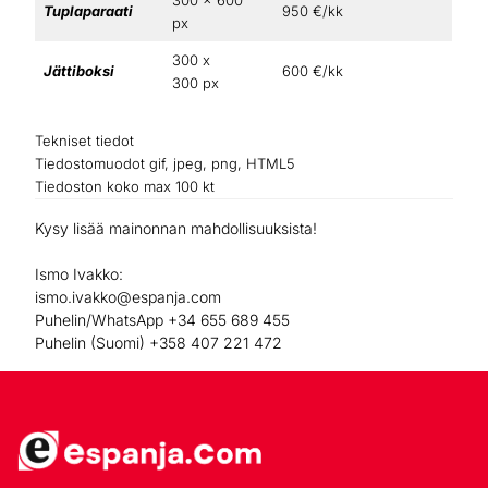
300 x 600
Tuplaparaati
950 €/kk
px
300 x
Jättiboksi
600 €/kk
300 px
Tekniset tiedot
Tiedostomuodot gif, jpeg, png, HTML5
Tiedoston koko max 100 kt
Kysy lisää mainonnan mahdollisuuksista!
Ismo Ivakko:
ismo.ivakko@espanja.com
Puhelin/WhatsApp +34 655 689 455
Puhelin (Suomi) +358 407 221 472