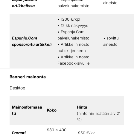
aineisto
artikkelissa
palveluhakemisto
• 1200 €/kpl
• 12 kk näkyvyys
• Espanja.Com
Espanja.Com
palveluhakemisto
• sovittu
sponsoroitu artikkeli
• Artikkelin nosto
aineisto
uutiskirjeeseen
• Artikkelin nosto
Facebook-sivuille
Banneri mainonta
Desktop
Mainosformaaa
Hinta
Koko
tti
(hintoihin lisätään alv 21
%)
980 x 400
Paraati
950 €/kk