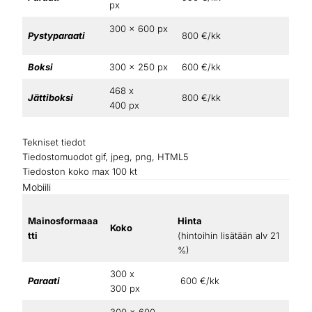
px
300 x 600 px
Pystyparaati
800 €/kk
Boksi
300 x 250 px
600 €/kk
468 x
Jättiboksi
800 €/kk
400 px
Tekniset tiedot
Tiedostomuodot gif, jpeg, png, HTML5
Tiedoston koko max 100 kt
Mobiili
Mainosformaaa
Hinta
Koko
tti
(hintoihin lisätään alv 21
%)
300 x
Paraati
600 €/kk
300 px