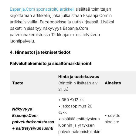
Espanja.Com sponsoroitu artikkeli
sisältää toimittajan
kirjoittaman artikkelin, joka julkaistaan Espanja.Comin
artikkelisivuilla, Facebookissa ja uutiskirjeessä. Lisäksi
pakettiin sisältyy näkyvyys Espanja.Com
palveluhakemistossa 12 kk ajan + esittelysivun
luontipalvelu.
4. Hinnastot ja tekniset tiedot
Palveluhakemisto ja sisältömarkkinointi
Hinta ja tuotekuvaus
Tuote
(hintoihin lisätään alv
Aineisto
21 %)
• 350 €/12 kk
• jatkosopimus 20
Näkyvyys
€/kk
Espanja.Com
• sovittu
• sisältää esittelysivun
palveluhakemistossa
aineisto
luonnin ja yrityksen
+ esittelysivun luonti
palveluhakemistolinkin