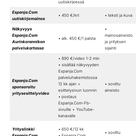
uutiskirjeessä
Espanja.Com
• 450 €/krt
• teksti ja kuva
uutiskirjemainos
Näkyvyys
•
Espanja.Com
mainosaineisto
• alk. 450 €/1 palsta
Aurinkorannikon
ja yrityksen
palvelukartassa
sijainti
• 890 €/video 1-2 min
• sisältää näkyvyyden
Espanja.Com
palveluhakemistossa
Espanja.Com
12 kk ajan +
• sovittu
sponsoroitu
esittelysivun luonnin
aineisto
yritysesittelyvideo
• postaus
Espanja.Com-Fb-
sivuille + YouTube-
kanavalle
Yrityslinkki
• 650 €/12 kk
• sovittu
Espanja.Com
• Espanja.Com