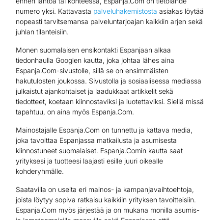
ennen lähtöä tai kohteessa, Espanja.Com on tietolähde
numero yksi. Kattavasta
palveluhakemistosta
asiakas löytää
nopeasti tarvitsemansa palveluntarjoajan kaikkiin arjen sekä
juhlan tilanteisiin.
Monen suomalaisen ensikontakti Espanjaan alkaa
tiedonhaulla Googlen kautta, joka johtaa lähes aina
Espanja.Com-sivustolle, sillä se on ensimmäisten
hakutulosten joukossa. Sivustolla ja sosiaalisessa mediassa
julkaistut ajankohtaiset ja laadukkaat artikkelit sekä
tiedotteet, koetaan kiinnostaviksi ja luotettaviksi. Siellä missä
tapahtuu, on aina myös Espanja.Com.
Mainostajalle Espanja.Com on tunnettu ja kattava media,
joka tavoittaa Espanjassa matkailusta ja asumisesta
kiinnostuneet suomalaiset. Espanja.Comin kautta saat
yrityksesi ja tuotteesi laajasti esille juuri oikealle
kohderyhmälle.
Saatavilla on useita eri mainos- ja kampanjavaihtoehtoja,
joista löytyy sopiva ratkaisu kaikkiin yrityksen tavoitteisiin.
Espanja.Com myös järjestää ja on mukana monilla asumis-