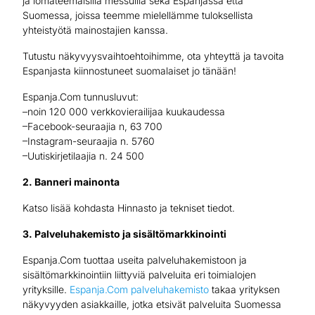
ja lomateemaisilla messuilla sekä Espanjassa että
Suomessa, joissa teemme mielellämme tuloksellista
yhteistyötä mainostajien kanssa.
Tutustu näkyvyysvaihtoehtoihimme, ota yhteyttä ja tavoita
Espanjasta kiinnostuneet suomalaiset jo tänään!
Espanja.Com tunnusluvut:
–noin 120 000 verkkovierailijaa kuukaudessa
–Facebook-seuraajia n, 63 700
–Instagram-seuraajia n. 5760
–Uutiskirjetilaajia n. 24 500
2. Banneri mainonta
Katso lisää kohdasta Hinnasto ja tekniset tiedot.
3. Palveluhakemisto ja sisältömarkkinointi
Espanja.Com tuottaa useita palveluhakemistoon ja
sisältömarkkinointiin liittyviä palveluita eri toimialojen
yrityksille.
Espanja.Com palveluhakemisto
takaa yrityksen
näkyvyyden asiakkaille, jotka etsivät palveluita Suomessa