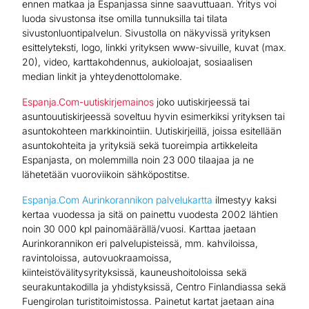
ennen matkaa ja Espanjassa sinne saavuttuaan. Yritys voi
luoda sivustonsa itse omilla tunnuksilla tai tilata
sivustonluontipalvelun. Sivustolla on näkyvissä yrityksen
esittelyteksti, logo, linkki yrityksen www-sivuille, kuvat (max.
20), video, karttakohdennus, aukioloajat, sosiaalisen
median linkit ja yhteydenottolomake.
Espanja.Com-uutiskirjemainos
joko uutiskirjeessä tai
asuntouutiskirjeessä soveltuu hyvin esimerkiksi yrityksen tai
asuntokohteen markkinointiin. Uutiskirjeillä, joissa esitellään
asuntokohteita ja yrityksiä sekä tuoreimpia artikkeleita
Espanjasta, on molemmilla noin 23 000 tilaajaa ja ne
lähetetään vuoroviikoin sähköpostitse.
Espanja.Com Aurinkorannikon palvelukartta
ilmestyy kaksi
kertaa vuodessa ja sitä on painettu vuodesta 2002 lähtien
noin 30 000 kpl painomäärällä/vuosi. Karttaa jaetaan
Aurinkorannikon eri palvelupisteissä, mm. kahviloissa,
ravintoloissa, autovuokraamoissa,
kiinteistövälitysyrityksissä, kauneushoitoloissa sekä
seurakuntakodilla ja yhdistyksissä, Centro Finlandiassa sekä
Fuengirolan turistitoimistossa. Painetut kartat jaetaan aina