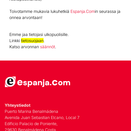
Toivotamme mukavia lukuhetkiä
Espanja.Com
in seurassa ja
onnea arvontaan!
Emme jaa tietojasi ulkopuolisille.
Linkki
tietosuojaan
.
Katso arvonnan
säännöt
.
Yhteystiedot
Puerto Marina Benalmádena
Avenida Juan Sebastian Elcano, Local 7
Edificio Palacio de Poniente,
29630 Benalmádena Costa,