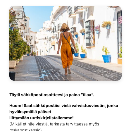
Täytä sähköpostiosoitteesi ja paina ”tilaa”.
Huom! Saat sähköpostiisi vielä vahvistusviestin, jonka
hyväksymällä pääset
liittymään uutiskirjelistallemme!
(Mikäli et näe viestiä, tarkasta tarvittaessa myös
roskapostikansio)