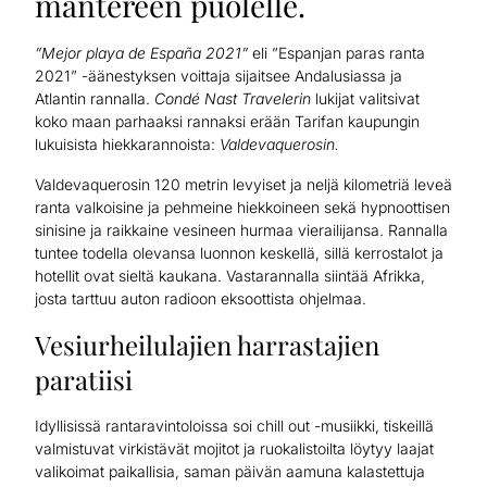
mantereen puolelle.
”Mejor playa de España 2021”
eli ”Espanjan paras ranta
2021” -äänestyksen voittaja sijaitsee Andalusiassa ja
Atlantin rannalla.
Condé Nast Travelerin
lukijat valitsivat
koko maan parhaaksi rannaksi erään Tarifan kaupungin
lukuisista hiekkarannoista:
Valdevaquerosin.
Valdevaquerosin 120 metrin levyiset ja neljä kilometriä leveä
ranta valkoisine ja pehmeine hiekkoineen sekä hypnoottisen
sinisine ja raikkaine vesineen hurmaa vierailijansa. Rannalla
tuntee todella olevansa luonnon keskellä, sillä kerrostalot ja
hotellit ovat sieltä kaukana. Vastarannalla siintää Afrikka,
josta tarttuu auton radioon eksoottista ohjelmaa.
Vesiurheilulajien harrastajien
paratiisi
Idyllisissä rantaravintoloissa soi chill out -musiikki, tiskeillä
valmistuvat virkistävät mojitot ja ruokalistoilta löytyy laajat
valikoimat paikallisia, saman päivän aamuna kalastettuja