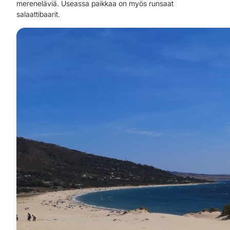
mereneläviä. Useassa paikkaa on myös runsaat
salaattibaarit.