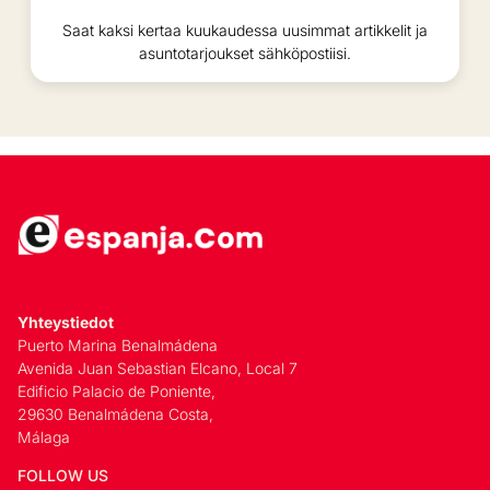
Saat kaksi kertaa kuukaudessa uusimmat artikkelit ja
asuntotarjoukset sähköpostiisi.
Yhteystiedot
Puerto Marina Benalmádena
Avenida Juan Sebastian Elcano, Local 7
Edificio Palacio de Poniente,
29630 Benalmádena Costa,
Málaga
FOLLOW US