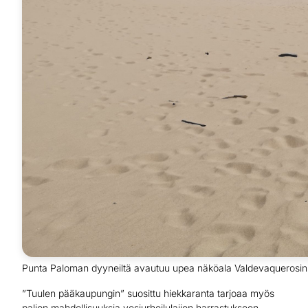
Punta Paloman dyyneiltä avautuu upea näköala Valdevaquerosin s
”Tuulen pääkaupungin” suosittu hiekkaranta tarjoaa myös
paljon mahdollisuuksia vesiurheilulajien harrastukseen.