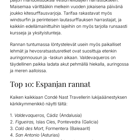
Maisemaa värittääkin melkein vuoden jokaisena päivänä
joukko kitesurffausvarjoja. Tarifaa rakastavat myös
windsurfin ja perinteisen lautasurffauksen harrastajat, ja
kaikkiin edellämainittuihin lajeihin on myös tarjolla runsaasti
kursseja ja yksityistunteja.
Rannan tuntumassa löntystelevät usein myös paikalliset
lehmät ja hevosratsastusretket ovat suosittuja etenkin
auringonnousun ja -laskun aikaan. Valdevaqueros on
täydellinen paikka ladata akut pehmällä hiekalla, auringossa
ja meren aalloissa.
Top 10: Espanjan rannat
Kaiken kaikkiaan Condé Nast Travellerin lukijaäänestyksen
kärkikymmenikkö näytti tältä:
1.
Valdevaqueros,
Cádiz (Andalusia)
2.
Figueiras,
Islas Cíes, Pontevedra (Galicia)
3.
Caló des Mort
, Formentera (Baleaarit)
4.
San Antonio
(Asturias)