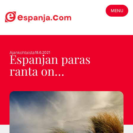
MENU
Ajankohtaista
18.6.2021
Espanjan paras
ranta on…