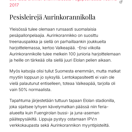
2017
Pesisleirejä Aurinkorannikolla
Yleisössä tulee olemaan runsaasti suomalaisia
pesäpallonpelaajia. Aurinkorannikko on suosittu
treenauspaikka ja siellä on parhaillaankin joukkueita
harjoittelemassa, kertoo Valkeapää. -Ensi viikolla
Aurinkorannikolle tulee melkein 100 junioria harjoittelemaan
ja heille on tärkeää olla siellä juuri Elolan pelien aikaan.
Myös katsojia olisi tullut Suomesta enemmän, mutta matkat
myytiin loppuun jo syksyllä. Lentokapasiteetti ei vain ole
vielä palautunut entiselleen, toteaa Valkeapää, tarjolla oli
vain 50% normaalista.
Tapahtuma järjestetään tuttuun tapaan Elolan stadionilla,
joka sijaitsee lyhyen kävelymatkan päässä niin feria-
alueelta kuin Fuengirolan bussi- ja juna-aseman
päätepysäkiltä. Lippuja pystyy ostamaan IPV:n
verkkokaupasta sekä Aurinkorannikon myyntipisteiltä.