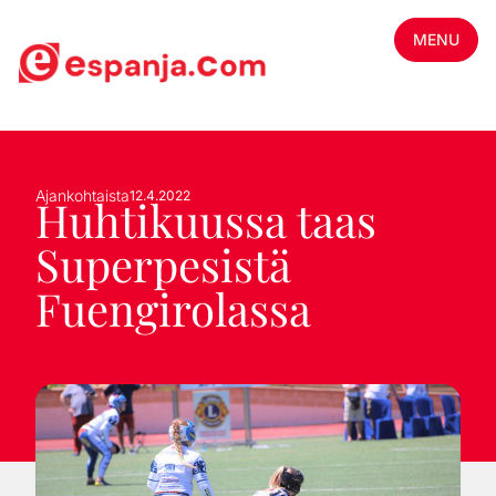
MENU
Ajankohtaista
12.4.2022
Huhtikuussa taas
Superpesistä
Fuengirolassa