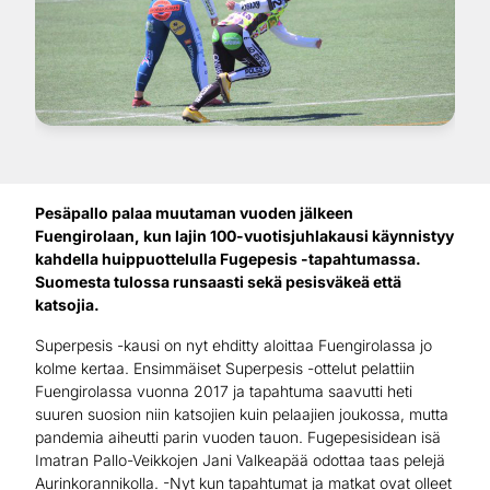
Pesäpallo palaa muutaman vuoden jälkeen
Fuengirolaan, kun lajin 100-vuotisjuhlakausi käynnistyy
kahdella huippuottelulla Fugepesis -tapahtumassa.
Suomesta tulossa runsaasti sekä pesisväkeä että
katsojia.
Superpesis -kausi on nyt ehditty aloittaa Fuengirolassa jo
kolme kertaa. Ensimmäiset Superpesis -ottelut pelattiin
Fuengirolassa vuonna 2017 ja tapahtuma saavutti heti
suuren suosion niin katsojien kuin pelaajien joukossa, mutta
pandemia aiheutti parin vuoden tauon. Fugepesisidean isä
Imatran Pallo-Veikkojen Jani Valkeapää odottaa taas pelejä
Aurinkorannikolla. -Nyt kun tapahtumat ja matkat ovat olleet