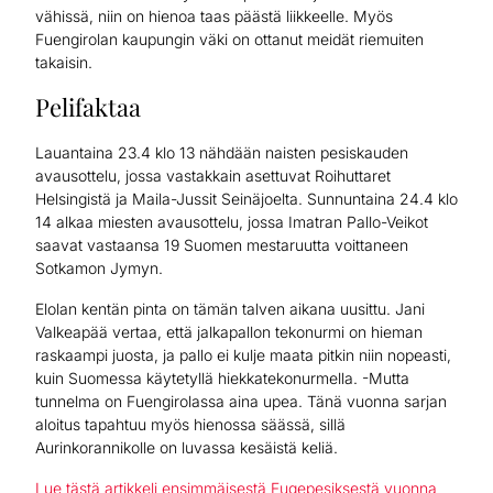
vähissä, niin on hienoa taas päästä liikkeelle. Myös
Fuengirolan kaupungin väki on ottanut meidät riemuiten
takaisin.
Pelifaktaa
Lauantaina 23.4 klo 13 nähdään naisten pesiskauden
avausottelu, jossa vastakkain asettuvat Roihuttaret
Helsingistä ja Maila-Jussit Seinäjoelta. Sunnuntaina 24.4 klo
14 alkaa miesten avausottelu, jossa Imatran Pallo-Veikot
saavat vastaansa 19 Suomen mestaruutta voittaneen
Sotkamon Jymyn.
Elolan kentän pinta on tämän talven aikana uusittu. Jani
Valkeapää vertaa, että jalkapallon tekonurmi on hieman
raskaampi juosta, ja pallo ei kulje maata pitkin niin nopeasti,
kuin Suomessa käytetyllä hiekkatekonurmella. -Mutta
tunnelma on Fuengirolassa aina upea. Tänä vuonna sarjan
aloitus tapahtuu myös hienossa säässä, sillä
Aurinkorannikolle on luvassa kesäistä keliä.
Lue tästä artikkeli ensimmäisestä Fugepesiksestä vuonna