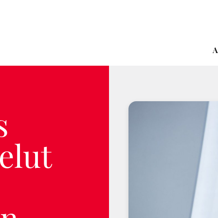
A
s
elut
en