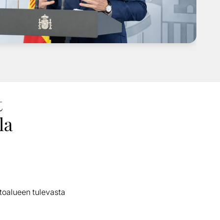
t
la
toalueen tulevasta