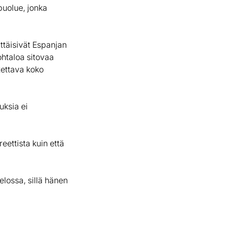
puolue, jonka
yttäisivät Espanjan
ohtaloa sitovaa
tettava koko
uksia ei
ettista kuin että
lossa, sillä hänen