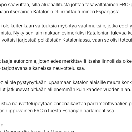
lppo saavuttaa, sillä aluehallitusta johtaa tasavaltalainen ERC-
aan itsenäinen Katalonia eli irroittautuminen Espanjasta.
ei ole kuitenkaan valtuuksia myöntyä vaatimuksiin, jotka edell
mista. Nykyisen lain mukaan esimerkiksi Katalonian tulevaa k
voitaisi järjestää pelkästään Kataloniassa, vaan se olisi toteu
t laaja autonomia, joten edes merkittäviä itsehallinnollisia oike
e tarjottavana alkaneissa neuvotteluissa.
 ei ole pystynytkään lupaamaan katalonialaisille muuta konkre
elut jatkunevat pitkään eli enemmän kuin kahden vuoden ajan.
 istua neuvottelupöytään ennenaikaisten parlamenttivaalien pe
 on riippuvainen ERC:n tuesta Espanjan parlamentissa.
en
La Vanguardia, kuva:
La Moncloa