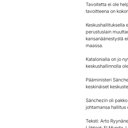
Tavoitetta ei ole he
tavoitteena on kokon
Keskushallituksella 
perustuslain muutta
kansanäänestystä ei 
maassa.
Katalonialla on jo ny
keskushallinnolla ol
Pääministeri Sánchez
keskinäiset keskust
Sánchezin oli pakko
johtamansa hallitus
Teksti: Arto Ryynän
Lähteet: El Mundo, 