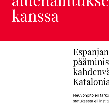
kanssa
Espanjan 
pääminis
kahdenväl
Katalonia
Neuvonpitojen tarko
statuksesta eli insti