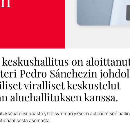
keskushallitus on aloittanu
teri Pedro Sánchezin johdol
iset viralliset keskustelut
n aluehallituksen kanssa.
ituksena olisi päästä yhteisymmärrykseen autonomisen hallin
tutionaalisesta asemasta.