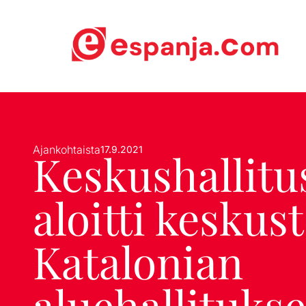
Ajankohtaista
17.9.2021
Keskushallitu
aloitti keskust
Katalonian
aluehallituks