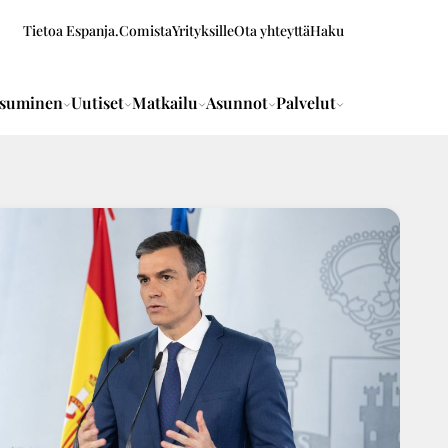
Tietoa Espanja.Comista
Yrityksille
Ota yhteyttä
Haku
suminen
Uutiset
Matkailu
Asunnot
Palvelut