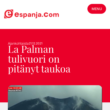
MENU
Ajankohtaista
21.12.2021
La Palman
tulivuori on
pitänyt taukoa