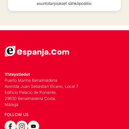
asuntotarjoukset sähköpostiisi.
Yhteystiedot
Puerto Marina Benalmádena
Avenida Juan Sebastian Elcano, Local 7
Edificio Palacio de Poniente,
29630 Benalmádena Costa,
Málaga
FOLLOW US