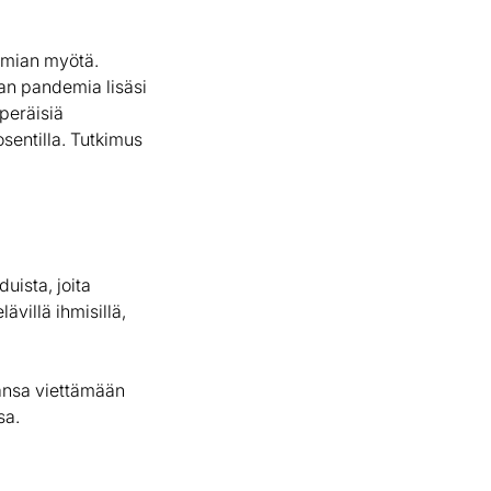
emian myötä.
n pandemia lisäsi
peräisiä
osentilla. Tutkimus
uista, joita
villä ihmisillä,
jansa viettämään
sa.