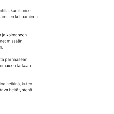
illa, kun ihmiset
ylkäämisen kohoaminen
en ja kolmannen
imet missään
n.
istä parhaaseen
mmäisen tärkeän
ina hetkinä, kuten
ttava heitä yhtenä