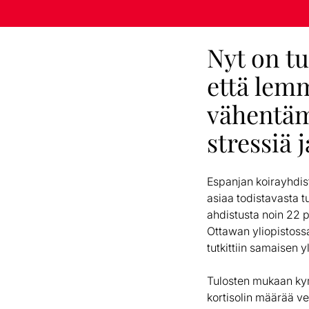
Nyt on tut
että lem
vähentä
stressiä 
Espanjan koirayhdi
asiaa todistavasta 
ahdistusta noin 22 p
Ottawan yliopistoss
tutkittiin samaisen y
Tulosten mukaan kymm
kortisolin määrää ver