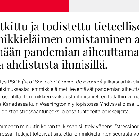
kittu ja todistettu tieteellis
mikkieläimen omistaminen a
mään pandemian aiheuttam
ja ahdistusta ihmisillä.
stys RSCE
(Real Sociedad Canina de España)
julkaisi artikke
tutkimuksesta: lemmikkieläimet lieventävät pandemian aiheutt
rosentilla. Lemmikkien vaikutusta ihmismieleen tutkittiin viim
a Kanadassa kuin Washingtonin yliopistossa Yhdysvalloissa.
liopiston stressaantuneeksi olonsa tunteneita opiskelijoita.
enen minuutin koiran tai kissan silittely vähensi ”stressiho
essä. Tutkijat totesivat siis, että lemmikkieläinten seurasta vo