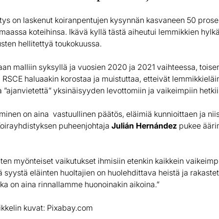
tys on laskenut koiranpentujen kysynnän kasvaneen 50 prosent
o maassa koteihinsa. Ikävä kyllä tästä aiheutui lemmikkien h
usten hellitettyä toukokuussa.
an malliin syksyllä ja vuosien 2020 ja 2021 vaihteessa, tois
 RSCE haluaakin korostaa ja muistuttaa, etteivät lemmikkielä
 ”ajanvietettä” yksinäisyyden levottomiin ja vaikeimpiin hetkii
inen on aina vastuullinen päätös, eläimiä kunnioittaen ja ni
Koirayhdistyksen puheenjohtaja
Julián Hernández
pukee ääri
nten myönteiset vaikutukset ihmisiin etenkin kaikkein vaikeimp
ä syystä eläinten huoltajien on huolehdittava heistä ja rakaste
ka on aina rinnallamme huonoinakin aikoina.”
ikkelin kuvat: Pixabay.com