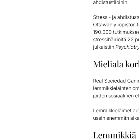
ahdistustiloihin.
Stressi- ja ahdistu
Ottawan yliopiston
190.000 tutkimuksee
stressihäiriöitä 22 
julkaistiin
Psychiatr
Mieliala ko
Real Sociedad Canina
lemmikkieläinten omi
joiden sosiaalinen 
Lemmikkieläimet aut
usein enemmän aikaa
Lemmikkiä 