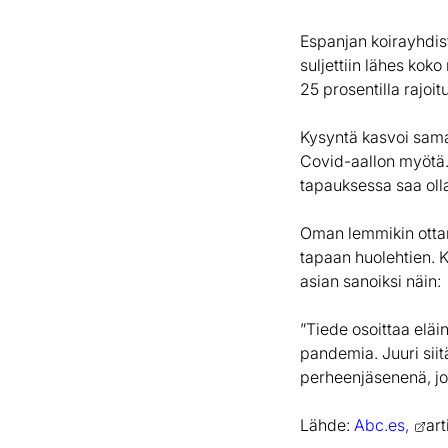
Espanjan koirayhdis
suljettiin lähes kok
25 prosentilla rajoit
Kysyntä kasvoi sama
Covid-aallon myötä.
tapauksessa saa olla
Oman lemmikin ottam
tapaan huolehtien. 
asian sanoiksi näin:
”Tiede osoittaa eläi
pandemia. Juuri siit
perheenjäsenenä, jo
Lähde:
Abc.es,
art