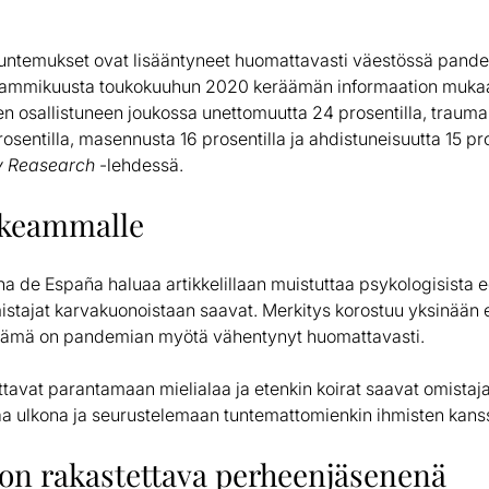
stuntemukset ovat lisääntyneet huomattavasti väestössä pand
 tammikuusta toukokuuhun 2020 keräämän informaation mukaa
n osallistuneen joukossa unettomuutta 24 prosentilla, trauma
prosentilla, masennusta 16 prosentilla ja ahdistuneisuutta 15 pr
y Reasearch
-lehdessä.
rkeammalle
 de España haluaa artikkelillaan muistuttaa psykologisista ed
stajat karvakuonoistaan saavat. Merkitys korostuu yksinään elä
elämä on pandemian myötä vähentynyt huomattavasti.
tavat parantamaan mielialaa ja etenkin koirat saavat omista
 ulkona ja seurustelemaan tuntemattomienkin ihmisten kans
on rakastettava perheenjäsenenä