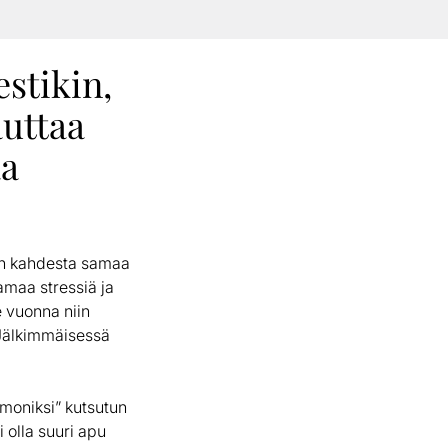
estikin,
uttaa
aa
lin kahdesta samaa
amaa stressiä ja
e vuonna niin
 Jälkimmäisessä
rmoniksi” kutsutun
i olla suuri apu