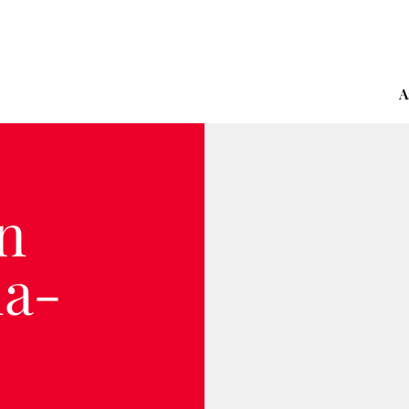
A
n
ia-