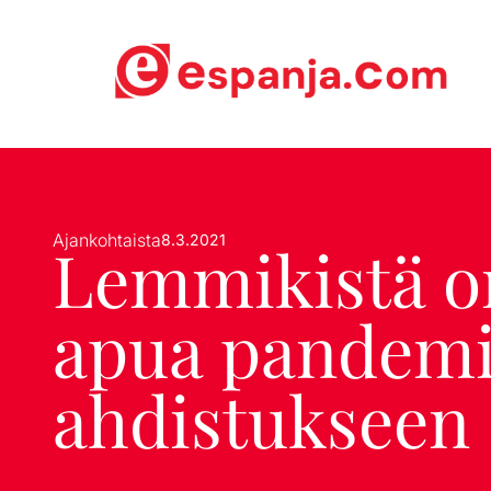
Ajankohtaista
8.3.2021
Lemmikistä o
apua pandem
ahdistukseen