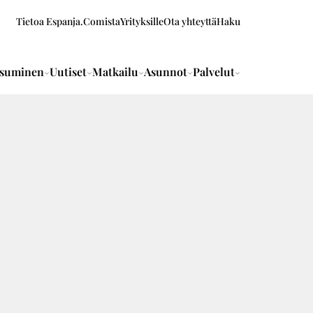
Tietoa Espanja.Comista
Yrityksille
Ota yhteyttä
Haku
suminen
Uutiset
Matkailu
Asunnot
Palvelut