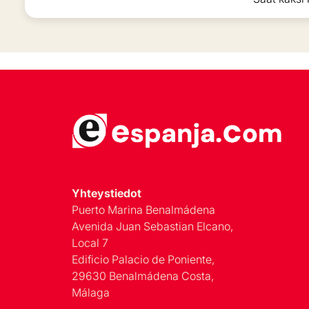
Yhteystiedot
Puerto Marina Benalmádena
Avenida Juan Sebastian Elcano,
Local 7
Edificio Palacio de Poniente,
29630 Benalmádena Costa,
Málaga