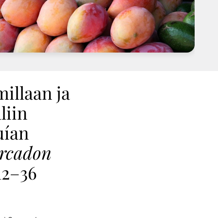
illaan ja
liin
uían
rcadon
12–36