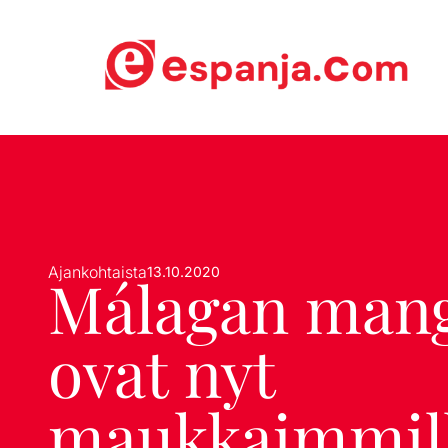
Ajankohtaista
13.10.2020
Málagan man
ovat nyt
maukkaimmil