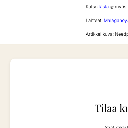
Katso
tästä
myös m
Lähteet:
Malagahoy.
Artikkelikuva: Needp
Tilaa k
Saat kaksi 