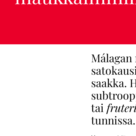
Málagan 
satokaus
saakka. 
subtroop
tai
fruter
tunnissa.