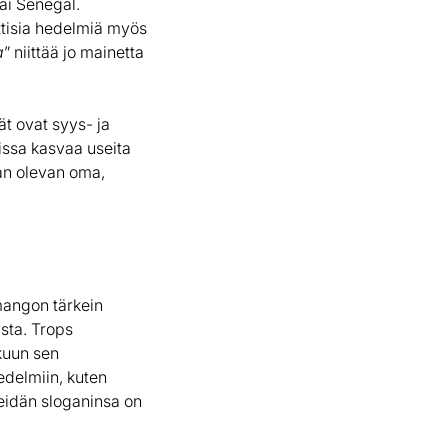
ai Senegal.
ottisia hedelmiä myös
a
” niittää jo mainetta
t ovat syys- ja
issa kasvaa useita
taan olevan oma,
angon tärkein
ista. Trops
lkuun sen
edelmiin, kuten
eidän sloganinsa on