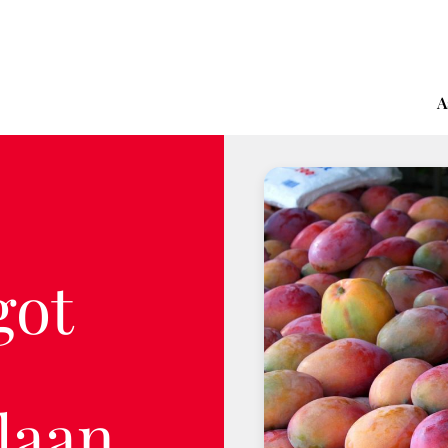
A
got
laan