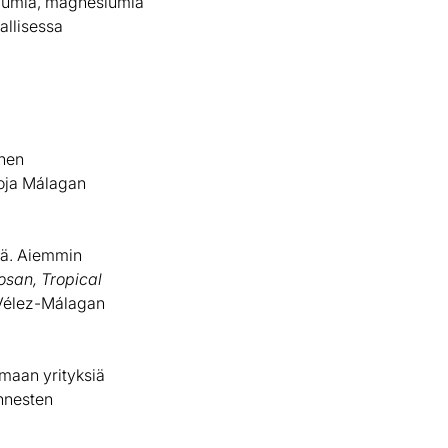
aliumia, magnesiumia
allisessa
inen
goja Málagan
sä. Aiemmin
osan, Tropical
 Vélez-Málagan
 maan yrityksiä
annesten