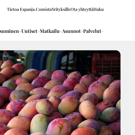
Tietoa Espanja.Comista
Yrityksille
Ota yhteyttä
Haku
suminen
Uutiset
Matkailu
Asunnot
Palvelut