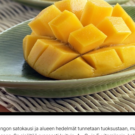
ngon satokausi ja alueen hedelmät tunnetaan tuoksustaan, m