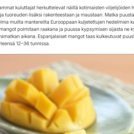
mat kuluttajat herkuttelevat näillä kotimaisten viljelijöiden
a tuoreuden lisäksi rakenteestaan ja maustaan. Matka puusta
lma muilta mantereilta Eurooppaan kuljetettujen hedelmien k
 mangot poimitaan raakana ja puussa kypsymisen sijasta ne 
ivamatkan aikana. Espanjalaiset mangot taas kulkeutuvat puu
yleensä 12–36 tunnissa.