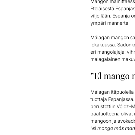
Mangon mainittaessa 
Eteläisestä Espanjas
viljellään. Espanja 
ympäri mannerta.
Málagan mangon sato
lokakuussa. Sadonko
eri mangolajeja: vihr
malagalainen makuv
”El mango 
Málagan itäpuolella
tuottaja Espanjassa.
perustettiin Vélez-M
päätuotteena olivat 
mangoon ja avokadoo
”
el mango más ma