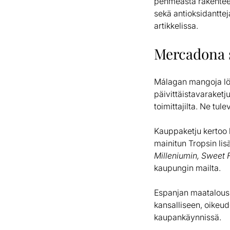
pehmeästä rakenteesa
sekä antioksidanttej
artikkelissa.
Mercadona s
Málagan mangoja l
päivittäistavaraket
toimittajilta. Ne tu
Kauppaketju kertoo 
mainitun Tropsin li
Milleniumin, Sweet F
kaupungin mailta.
Espanjan maatalous-,
kansalliseen, oikeu
kaupankäynnissä.