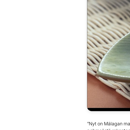
”Nyt on Málagan ma