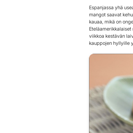
Espanjassa yhä useam
mangot saavat kehuj
kauaa, mikä on onge
Eteläamerikkalaiset
viikkoa kestävän la
kauppojen hyllyille 