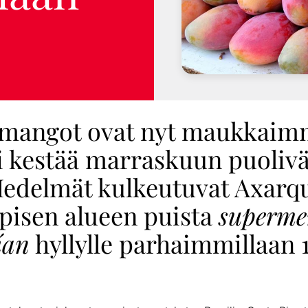
mangot ovat nyt maukkaimm
i kestää marraskuun puolivä
Hedelmät kulkeutuvat Axarq
pisen alueen puista
superme
ían
hyllylle parhaimmillaan 