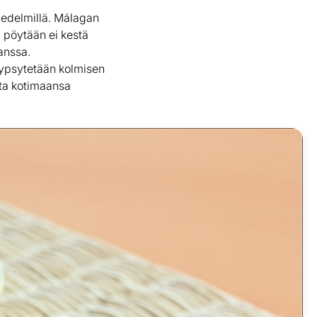
 hedelmillä. Málagan
 pöytään ei kestä
anssa.
kypsytetään kolmisen
sta kotimaansa