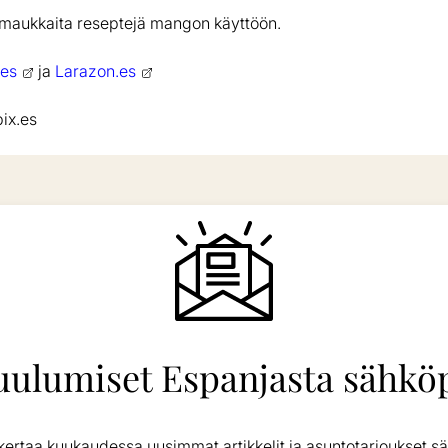
aukkaita reseptejä mangon käyttöön.
es
ja
Larazon.es
ix.es
uulumiset Espanjasta sähköp
kertaa kuukaudessa uusimmat artikkelit ja asuntotarjoukset sä