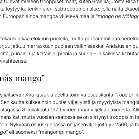
tulevat mieleen trooppiset maat, kuten Brasilia, Costa Rica t
ta löytyy kuitenkin pieni subtrooppinen alue, jolla näitä ekso
on Euroopan ainoa mangoa viljelevä maa ja ”
mango de Málag
kausi alkaa elokuun puolella, mutta parhaimmillaan hedelmä
rjuu jatkuu marraskuun puoleen väliin saakka. Andalusian pu
eitä, punaisia ja keltaisia, pieniä ja suuria – ja kaikissa kehu
ivahteensa.
más mango”
 sijaitsevan
Axarquían
alueella toimiva osuuskunta
Trops
on m
 Sen kautta kulkee noin puolet viljellyistä ja myydyistä mango
álagassa 8. lokakuuta 1979 viiden maanviljelijän toimesta. A
mansikat, mutta vuosien saatossa se on siirtynyt trooppisiin h
n. Nykyään osuuskunnassa on jäsenviljelijöitä yli 2500, ja h
ngo
” eli suomeksi ”mangompi mango”.