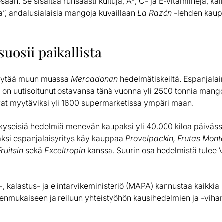
an. Se sisältää runsaasti kuituja, A-, C- ja E-vitamiineja, k
a”, andalusialaisia mangoja kuvaillaan
La Razón
-lehden kaup
uosii paikallista
öytää muun muassa
Mercadonan
hedelmätiskeiltä. Espanjala
ju on uutisoitunut ostavansa tänä vuonna yli 2500 tonnia man
levat myytäviksi yli 1600 supermarketissa ympäri maan.
kyseisiä hedelmiä menevän kaupaksi yli 40.000 kiloa päiväs
säksi espanjalaisyritys käy kauppaa
Provelpackin, Frutas Mont
ruitsin
sekä
Exceltropin
kanssa. Suurin osa hedelmistä tulee
 kalastus- ja elintarvikeministeriö (MAPA) kannustaa kaikkia
denmukaiseen ja reiluun yhteistyöhön kausihedelmien ja -vih