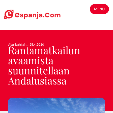
MENU
Ajankohtaista
25.4.2020
Rantamatkailun
avaamista
suunnitellaan
Andalusiassa