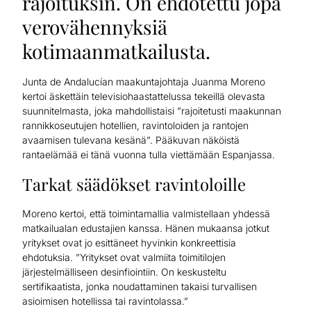
rajoituksin. On ehdotettu jopa
verovähennyksiä
kotimaanmatkailusta.
Junta de Andalucían maakuntajohtaja Juanma Moreno
kertoi äskettäin televisiohaastattelussa tekeillä olevasta
suunnitelmasta, joka mahdollistaisi ”rajoitetusti maakunnan
rannikkoseutujen hotellien, ravintoloiden ja rantojen
avaamisen tulevana kesänä”. Pääkuvan näköistä
rantaelämää ei tänä vuonna tulla viettämään Espanjassa.
Tarkat säädökset ravintoloille
Moreno kertoi, että toimintamallia valmistellaan yhdessä
matkailualan edustajien kanssa. Hänen mukaansa jotkut
yritykset ovat jo esittäneet hyvinkin konkreettisia
ehdotuksia. ”Yritykset ovat valmiita toimitilojen
järjestelmälliseen desinfiointiin. On keskusteltu
sertifikaatista, jonka noudattaminen takaisi turvallisen
asioimisen hotellissa tai ravintolassa.”