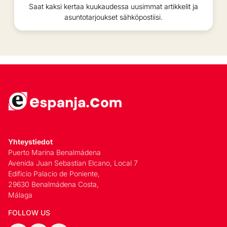
Saat kaksi kertaa kuukaudessa uusimmat artikkelit ja
asuntotarjoukset sähköpostiisi.
Yhteystiedot
Puerto Marina Benalmádena
Avenida Juan Sebastian Elcano, Local 7
Edificio Palacio de Poniente,
29630 Benalmádena Costa,
Málaga
FOLLOW US