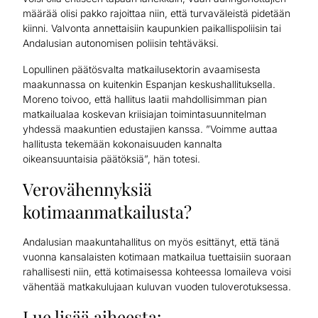
määrää olisi pakko rajoittaa niin, että turvaväleistä pidetään
kiinni. Valvonta annettaisiin kaupunkien paikallispoliisin tai
Andalusian autonomisen poliisin tehtäväksi.
Lopullinen päätösvalta matkailusektorin avaamisesta
maakunnassa on kuitenkin Espanjan keskushallituksella.
Moreno toivoo, että hallitus laatii mahdollisimman pian
matkailualaa koskevan kriisiajan toimintasuunnitelman
yhdessä maakuntien edustajien kanssa. ”Voimme auttaa
hallitusta tekemään kokonaisuuden kannalta
oikeansuuntaisia päätöksiä”, hän totesi.
Verovähennyksiä
kotimaanmatkailusta?
Andalusian maakuntahallitus on myös esittänyt, että tänä
vuonna kansalaisten kotimaan matkailua tuettaisiin suoraan
rahallisesti niin, että kotimaisessa kohteessa lomaileva voisi
vähentää matkakulujaan kuluvan vuoden tuloverotuksessa.
Lue lisää aiheesta: