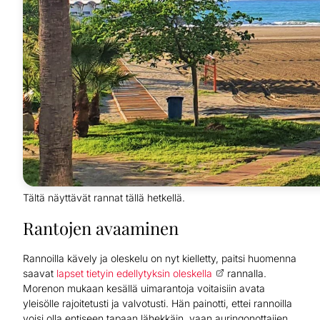
Tältä näyttävät rannat tällä hetkellä.
Rantojen avaaminen
Rannoilla kävely ja oleskelu on nyt kielletty, paitsi huomenna
saavat
lapset tietyin edellytyksin oleskella
rannalla.
Morenon mukaan kesällä uimarantoja voitaisiin avata
yleisölle rajoitetusti ja valvotusti. Hän painotti, ettei rannoilla
voisi olla entiseen tapaan lähekkäin, vaan auringonottajien