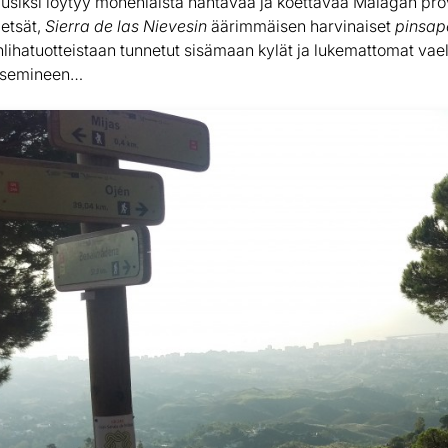
iksi löytyy monenlaista nähtävää ja koettavaa Málagan prov
etsät,
Sierra de las Nievesin
äärimmäisen harvinaiset
pinsap
nlihatuotteistaan tunnetut sisämaan kylät ja lukemattomat vae
isemineen…