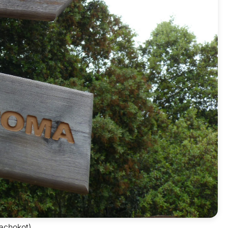
achokot)