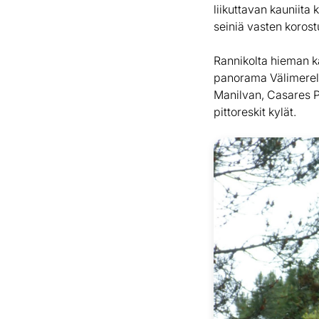
liikuttavan kauniita
seiniä vasten korost
Rannikolta hieman k
panorama Välimerell
Manilvan, Casares P
pittoreskit kylät.