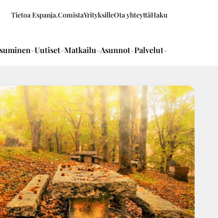
Tietoa Espanja.Comista
Yrityksille
Ota yhteyttä
Haku
suminen
Uutiset
Matkailu
Asunnot
Palvelut