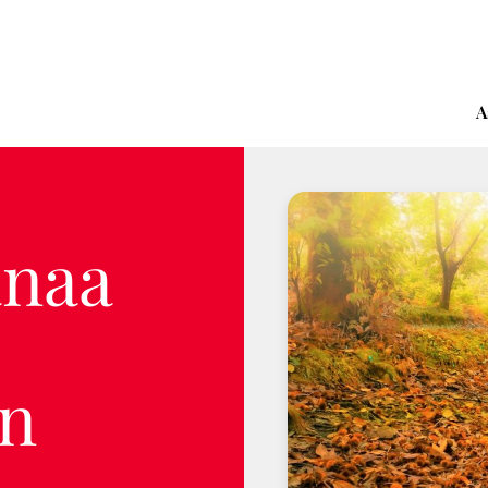
A
anaa
un