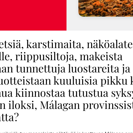
siä, karstimaita, näköalate
le, riippusiltoja, makeista
an tunnettuja luostareita ja
uotteistaan kuuluisia pikku k
ua kiinnostaa tutustua syks
n iloksi, Málagan provinssis
tta?