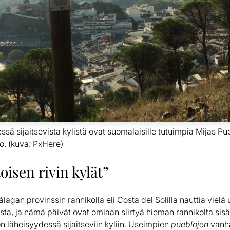
sä sijaitsevista kylistä ovat suomalaisille tutuimpia Mijas Pu
. (kuva: PxHere)
oisen rivin kylät”
agan provinssin rannikolla eli Costa del Solilla nauttia vielä
ista, ja nämä päivät ovat omiaan siirtyä hieman rannikolta si
 läheisyydessä sijaitseviin kyliin. Useimpien
pueblojen
vanha