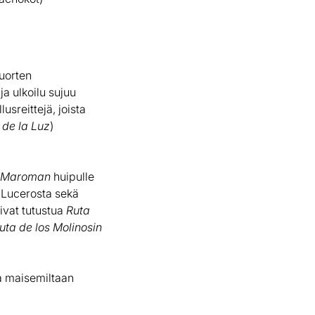
uorten
ja ulkoilu sujuu
usreittejä, joista
 de la Luz
)
 Maroman
huipulle
l Lucerosta sekä
ivat tutustua
Ruta
uta de los Molinosin
a maisemiltaan