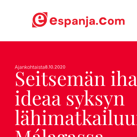
Ajankohtaista
8.10.2020
Seitsemän ih
ideaa syksyn
lähimatkailu
Málagassa