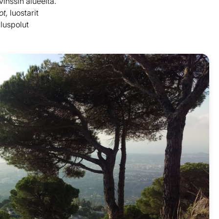
inssin alueelta.
ot,
luostarit
lluspolut