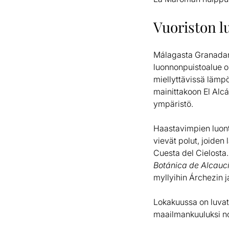
Vuoriston 
Málagasta Granadan 
luonnonpuistoalue on
miellyttävissä lämpö
mainittakoon El Alcá
ympäristö.
Haastavimpien luont
vievät polut, joiden
Cuesta del Cielosta.
Botánica de Alcaucí
myllyihin Árchezin j
Lokakuussa on luvat
maailmankuuluksi n