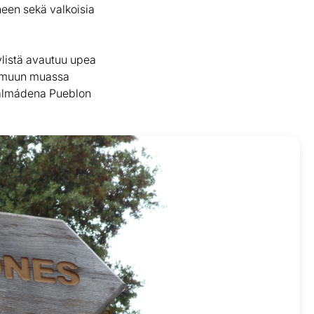
neen sekä valkoisia
ylistä avautuu upea
n muun muassa
enalmádena Pueblon