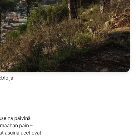
eblo ja
 useina päivinä
sämaahan päin –
t asuinalueet ovat