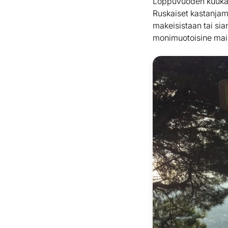
Loppuvuoden kuukaus
Ruskaiset kastanjam
makeisistaan tai sia
monimuotoisine ma