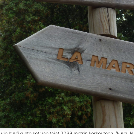
ie hyväkuntoiset vaeltajat 2069 metrin korkeuteen. (kuva: N