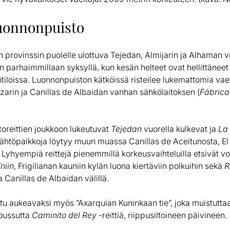
luonnonpuisto
provinssin puolelle ulottuva Tejedan, Almijarin ja Alhaman v
 parhaimmillaan syksyllä, kun kesän helteet ovat hellittäneet 
tiloissa. Luonnonpuiston kätköissä risteilee lukemattomia vaell
zarin ja Canillas de Albaidan vanhan sähkölaitoksen (
Fábrica
oreittien joukkoon lukeutuvat
Tejedan
vuorella kulkevat ja
La
 lähtöpaikkoja löytyy muun muassa Canillas de Aceitunosta, E
 Lyhyempiä reittejä pienemmillä korkeusvaihteluilla etsivät vo
niin
, Frigilianan kauniin kylän luona kiertäviin polkuihin sekä
R
a Canillas de Albaidan välillä.
tu aukeavaksi myös ”Axarquían Kuninkaan tie”, joka muistutta
oussutta
Caminito del Rey
-reittiä, riippusiltoineen päivineen.