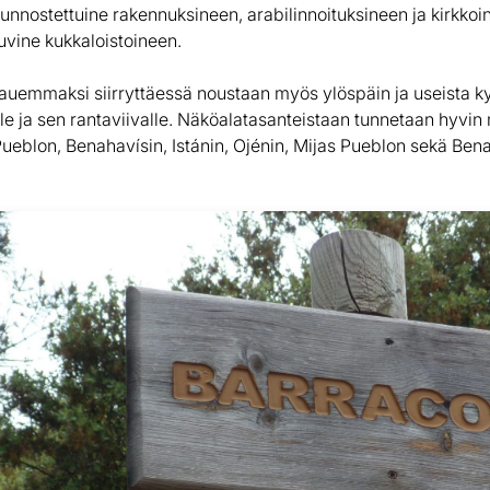
 kunnostettuine rakennuksineen, arabilinnoituksineen ja kirkkoi
uvine kukkaloistoineen.
auemmaksi siirryttäessä noustaan myös ylöspäin ja useista k
e ja sen rantaviivalle. Näköalatasanteistaan tunnetaan hyvi
ueblon, Benahavísin, Istánin, Ojénin, Mijas Pueblon sekä B