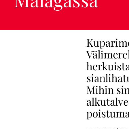
Kuparimet
Välimerel
herkuista
sianlihat
Mihin sin
alkutalve
poistuma