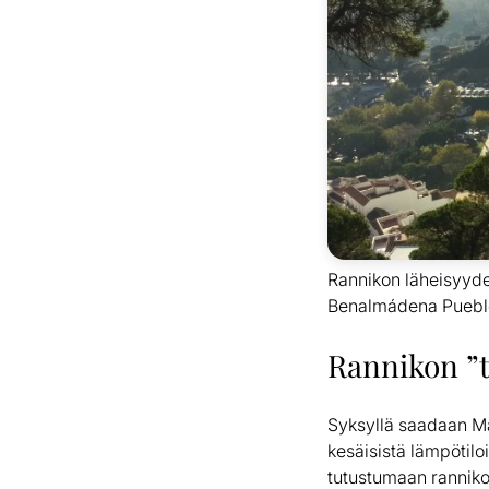
Rannikon läheisyydes
Benalmádena Pueblo
Rannikon ”t
Syksyllä saadaan Mál
kesäisistä lämpötilo
tutustumaan rannikon