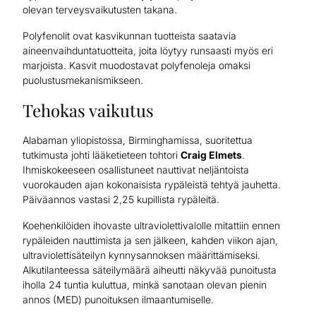
olevan terveysvaikutusten takana.
Polyfenolit ovat kasvikunnan tuotteista saatavia
aineenvaihduntatuotteita, joita löytyy runsaasti myös eri
marjoista. Kasvit muodostavat polyfenoleja omaksi
puolustusmekanismikseen.
Tehokas vaikutus
Alabaman yliopistossa, Birminghamissa, suoritettua
tutkimusta johti lääketieteen tohtori
Craig Elmets
.
Ihmiskokeeseen osallistuneet nauttivat neljäntoista
vuorokauden ajan kokonaisista rypäleistä tehtyä jauhetta.
Päiväannos vastasi 2,25 kupillista rypäleitä.
Koehenkilöiden ihovaste ultraviolettivalolle mitattiin ennen
rypäleiden nauttimista ja sen jälkeen, kahden viikon ajan,
ultraviolettisäteilyn kynnysannoksen määrittämiseksi.
Alkutilanteessa säteilymäärä aiheutti näkyvää punoitusta
iholla 24 tuntia kuluttua, minkä sanotaan olevan pienin
annos (MED) punoituksen ilmaantumiselle.