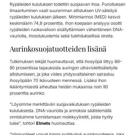
Rypäleiden kulutuksen todettiin suojaavan ihoa. Punoituksen
ilmaantuminen vaati suuremman altistuksen UV-säteilyä
rypäleiden kulutuksen jälkeen. Minimiannos (MED) kasvoi
keskimäärin 74,8 prosenttia. Ihon koepalan analyysi osoitti
rypäleiden ruokavalioon sisällyttämisen vähentäneen DNA-
vaurioita, ihosolukuolemia sekä tulehduksellisia oireita.
Aurinkosuojatuotteiden lisänä
Tutkimuksen tekijät huomauttavat, että ihosyöpä liittyy 86–
90 prosentissa tapauksista auringon ultraviolettisäteilylle
altistumiseen, ja joka viides yhdysvaltalainen sairastuu
ihosyöpään 70 ikävuoteen mennessä. Lisäksi ihon
ikääntymisestä aiheuttaa heidän mukaansa noin 90
prosenttia aurinko.
”Löysimme merkittävän suojavaikutuksen rypäleiden
kulutuksesta. DNA-vaurioita ja annoksia säätelemällä
onnistuimme tunnistamaan molekyylireitit, joista hyöty
tulee”, tohtori
Elmets
huomauttaa.
”Viinirypäleet voivat toimia syötävänä aurinkovoiteena, joka