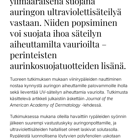
ylimääräisenä suojana
auringon ultraviolettisäteilyä
vastaan. Niiden popsiminen
voi suojata ihoa säteilyn
aiheuttamilta vaurioilta –
perinteisten
aurinkosuojatuotteiden lisänä.
Tuoreen tutkimuksen mukaan viinirypäleiden nauttiminen
nostaa kynnystä auringon aiheuttamille palovammoille iholla
sekä lieventää UV-säteilyn aiheuttamia vaurioita. Tutkimusta
käsittelevä artikkeli julkaistiin äskettäin
Journal of the
American Academy of Dermatology
-lehdessä.
Tutkimuksessa mukana olleilla havaittiin rypäleiden syönnin
jälkeen suurempi vastustuskyky auringonpolttamille, ja
ultraviolettisäteiden haitalliset oireet laskivat solutasolla.
Rypäleistä luonnollisena löytyvien polyfenolien uskotaan