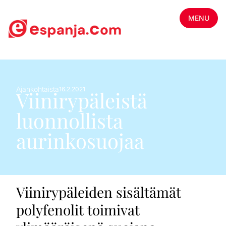
MENU
Ajankohtaista
16.2.2021
Viinirypäleistä
luonnollista
aurinkosuojaa
Viinirypäleiden sisältämät
polyfenolit toimivat