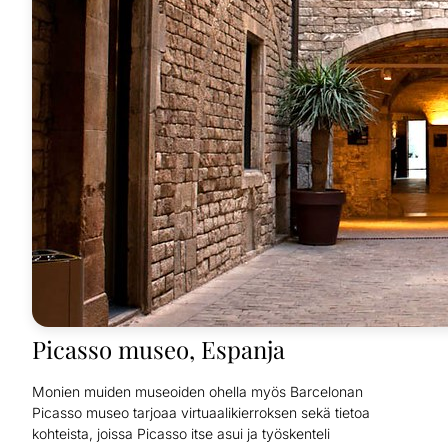
Picasso museo, Espanja
Monien muiden museoiden ohella myös Barcelonan
Picasso museo tarjoaa virtuaalikierroksen sekä tietoa
kohteista, joissa Picasso itse asui ja työskenteli