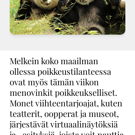
Melkein koko maailman
ollessa poikkeustilanteessa
ovat myös tämän viikon
menovinkit poikkeukselliset.
Monet viihteentarjoajat, kuten
teatterit, oopperat ja museot,
järjestävät virtuaalinäytöksiä
ja -esityksiä, joista voit nauttia