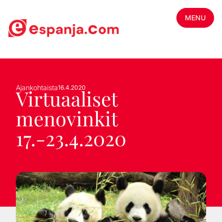
MENU
Ajankohtaista
16.4.2020
Virtuaaliset
menovinkit
17.-23.4.2020