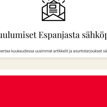
uulumiset Espanjasta sähköp
kertaa kuukaudessa uusimmat artikkelit ja asuntotarjoukset sä