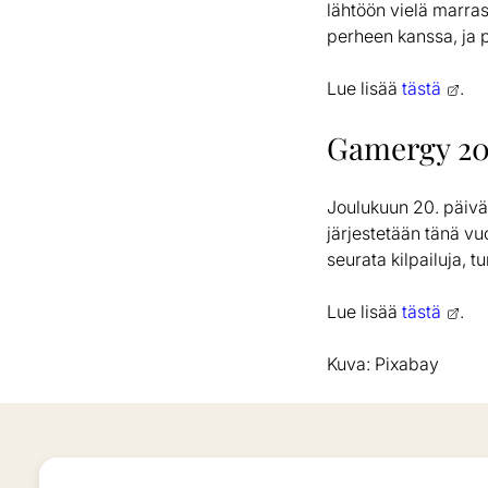
lähtöön vielä marra
perheen kanssa, ja p
Lue lisää
tästä
.
Gamergy 2
Joulukuun 20. päivää
järjestetään tänä vu
seurata kilpailuja, t
Lue lisää
tästä
.
Kuva: Pixabay