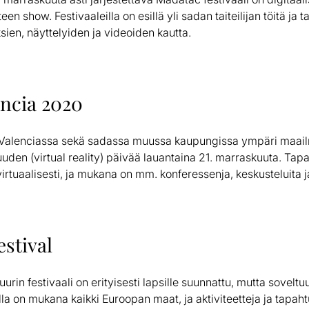
en show. Festivaaleilla on esillä yli sadan taiteilijan töitä ja ta
sien, näyttelyiden ja videoiden kautta.
ncia 2020
Valenciassa sekä sadassa muussa kaupungissa ympäri maail
suuden (virtual reality) päivää lauantaina 21. marraskuuta. Ta
irtuaalisesti, ja mukana on mm. konferessenja, keskusteluita j
estival
uurin festivaali on erityisesti lapsille suunnattu, mutta sovelt
illa on mukana kaikki Euroopan maat, ja aktiviteetteja ja tapah