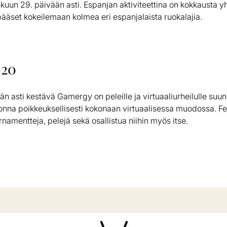
skuun 29. päivään asti. Espanjan aktiviteettina on kokkausta 
ääset kokeilemaan kolmea eri espanjalaista ruokalajia.
020
n asti kestävä Gamergy on peleille ja virtuaaliurheilulle suunn
onna poikkeuksellisesti kokonaan virtuaalisessa muodossa. Fest
urnamentteja, pelejä sekä osallistua niihin myös itse.