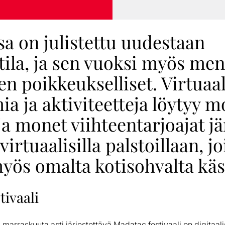
a on julistettu uudestaan
tila, ja sen vuoksi myös men
een poikkeukselliset. Virtuaal
a ja aktiviteetteja löytyy 
ja monet viihteentarjoajat jä
virtuaalisilla palstoillaan, jo
yös omalta kotisohvalta käs
tivaali
 marraskuuta asti järjestettävä Madatac festivaali on digitaali