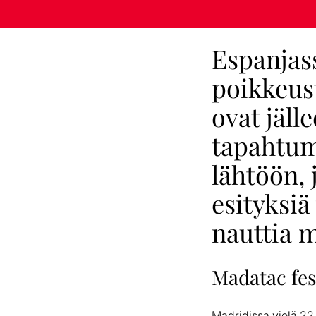
Espanjass
poikkeus
ovat jäll
tapahtumi
lähtöön, 
esityksiä 
nauttia m
Madatac fes
Madridissa vielä 22.