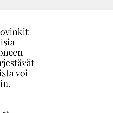
ovinkit
isia
moneen
rjestävät
ista voi
in.
sen ja