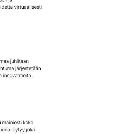
idetta virtuaalisesti
maa juhlitaan
pahtuma järjestetään
a innovaatioita.
uu mainiosti koko
tumia löytyy joka