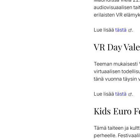
audiovisuaalisen taite
erilaisten VR elämyk
Lue lisää
tästä
.
VR Day Vale
Teeman mukaisesti 
virtuaalisen todelli
tänä vuonna täysin v
Lue lisää
tästä
.
Kids Euro F
Tämä taiteen ja kultt
perheelle. Festivaal