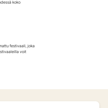
yhdessä koko
attu festivaali, joka
ivaaleilla voit