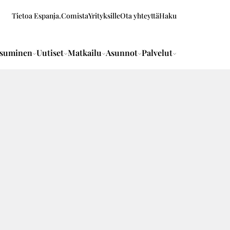
Tietoa Espanja.Comista
Yrityksille
Ota yhteyttä
Haku
suminen
Uutiset
Matkailu
Asunnot
Palvelut