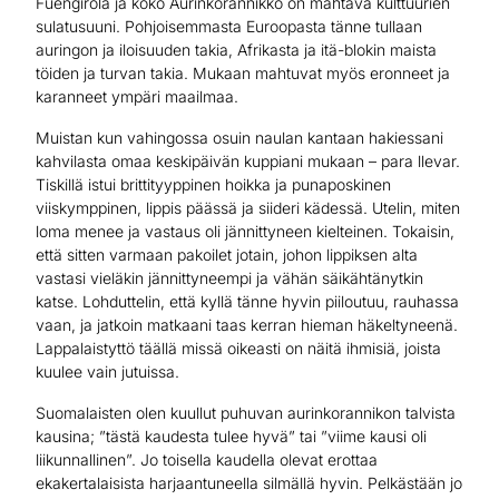
Fuengirola ja koko Aurinkorannikko on mahtava kulttuurien
sulatusuuni. Pohjoisemmasta Euroopasta tänne tullaan
auringon ja iloisuuden takia, Afrikasta ja itä-blokin maista
töiden ja turvan takia. Mukaan mahtuvat myös eronneet ja
karanneet ympäri maailmaa.
Muistan kun vahingossa osuin naulan kantaan hakiessani
kahvilasta omaa keskipäivän kuppiani mukaan – para llevar.
Tiskillä istui brittityyppinen hoikka ja punaposkinen
viiskymppinen, lippis päässä ja siideri kädessä. Utelin, miten
loma menee ja vastaus oli jännittyneen kielteinen. Tokaisin,
että sitten varmaan pakoilet jotain, johon lippiksen alta
vastasi vieläkin jännittyneempi ja vähän säikähtänytkin
katse. Lohduttelin, että kyllä tänne hyvin piiloutuu, rauhassa
vaan, ja jatkoin matkaani taas kerran hieman häkeltyneenä.
Lappalaistyttö täällä missä oikeasti on näitä ihmisiä, joista
kuulee vain jutuissa.
Suomalaisten olen kuullut puhuvan aurinkorannikon talvista
kausina; ”tästä kaudesta tulee hyvä” tai ”viime kausi oli
liikunnallinen”. Jo toisella kaudella olevat erottaa
ekakertalaisista harjaantuneella silmällä hyvin. Pelkästään jo