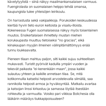
kävelytyylistä – siinä näkyy maailmankansalaisen varmuus.
Fuengirolasta on suomalaisen helppo tehdä omansa,
kaupungista tulee yhteisöjen leirikoulu.
On harrastusta sekä vakipaikkoja. Porukoiden keskuudessa
kiertää hyvin tieto euron keitoista ja visailu-illoista.
Kokeneessa Fugen suomalaisessa näkyy myös toisenlainen
muutos. Ensikertalaisen ihmettely mustan miehen
korukaupasta muuttuu tietoiseksi ”no gracias”, eikä
kiinakaupan myyjän ilmeinen välinpitämättömyys enää
tunnu loukkaavalta.
Pieneen tilaan mahtuu paljon, silti kaikki sujuu suhteellisen
mukavasti. Turistit pyörivät kaduilla ympäri vuoden ja
tekevät paikasta ”ei-kenenkään-maan”, jossa kaikki
sulautuu yhteen ja kaikille annetaan tilaa. Se, mitä
kotikonnuilla katselisi helposti arvostelevalla silmällä, saa
rannikolla helposti armoa ja hyväksyntää. Matkailu avartaa
ja katsojan linssi kirkastuu ja samassa löytää itsestään
rohkeutta ja varmuutta. Voisiko pari viikkoa Bolichesia olla
lääkärin määräys tiukkapipoisuuteen?