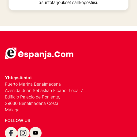
asuntotarjoukset sähköpostiisi.
Yhteystiedot
Puerto Marina Benalmádena
Avenida Juan Sebastian Elcano, Local 7
Edificio Palacio de Poniente,
29630 Benalmádena Costa,
Málaga
FOLLOW US