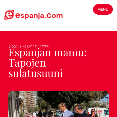
MENU
Blogit ja kolumnit
15.1.2016
Espanjan mamu:
Tapojen
sulatusuuni