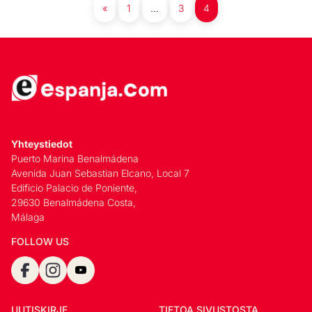
«
1
…
3
4
Yhteystiedot
Puerto Marina Benalmádena
Avenida Juan Sebastian Elcano, Local 7
Edificio Palacio de Poniente,
29630 Benalmádena Costa,
Málaga
FOLLOW US
UUTISKIRJE
TIETOA SIVUSTOSTA