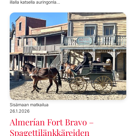
illalla katsella auringonla...
Sisämaan matkailua
26.1.2026
Almerían Fort Bravo –
Spagettilänkkäreiden