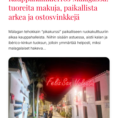
tuoreita makuja, paikallista
arkea ja ostosvinkkejä
Málagan tehokkain “pikakurssi” paikalliseen ruokakulttuuriin
alkaa kauppahalleista. Niihin sisään astuessa, aistii kalan ja
ibérico-kinkun tuoksun, jolloin ymmärtää helposti, miksi
malagalaiset hakeva...