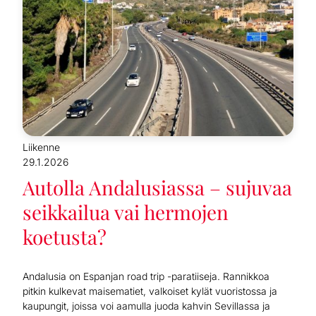
Liikenne
29.1.2026
Autolla Andalusiassa – sujuvaa
seikkailua vai hermojen
koetusta?
Andalusia on Espanjan road trip -paratiiseja. Rannikkoa
pitkin kulkevat maisematiet, valkoiset kylät vuoristossa ja
kaupungit, joissa voi aamulla juoda kahvin Sevillassa ja