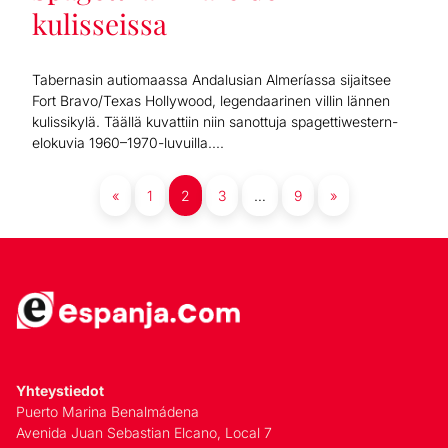
kulisseissa
Tabernasin autiomaassa Andalusian Almeríassa sijaitsee
Fort Bravo/Texas Hollywood, legendaarinen villin lännen
kulissikylä. Täällä kuvattiin niin sanottuja spagettiwestern-
elokuvia 1960–1970-luvuilla....
«
1
2
3
…
9
»
Yhteystiedot
Puerto Marina Benalmádena
Avenida Juan Sebastian Elcano, Local 7