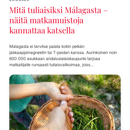
Mitä tuliaisiksi Málagasta –
näitä matkamuistoja
kannattaa katsella
Málagasta ei tarvitse palata kotiin pelkän
jääkaappimagneetin tai T-paidan kanssa. Aurinkoinen noin
600 000 asukkaan andalusialaiskaupunki tarjoaa
matkailijalle runsaasti tuliaisvalikoimaa, joiss...