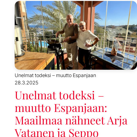
Unelmat todeksi – muutto Espanjaan
28.3.2025
Unelmat todeksi –
muutto Espanjaan:
Maailmaa nähneet Arja
Vatanen ja Seppo