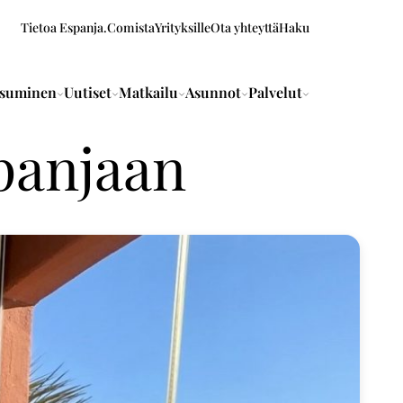
Tietoa Espanja.Comista
Yrityksille
Ota yhteyttä
Haku
suminen
Uutiset
Matkailu
Asunnot
Palvelut
panjaan