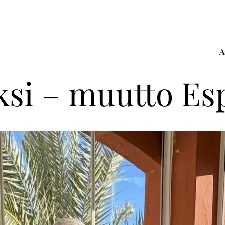
A
ksi – muutto Es