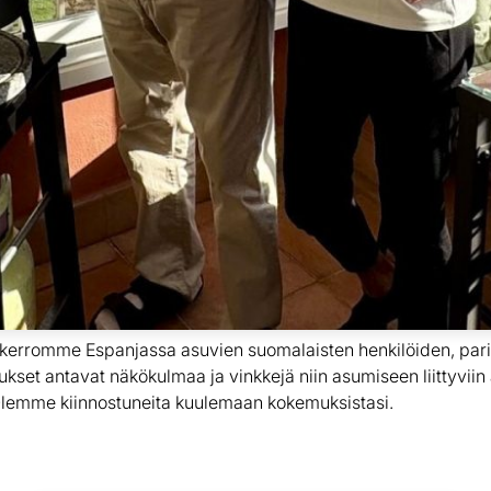
 kerromme Espanjassa asuvien suomalaisten henkilöiden, pari
set antavat näkökulmaa ja vinkkejä niin asumiseen liittyviin
? Olemme kiinnostuneita kuulemaan kokemuksistasi.