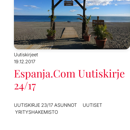
Uutiskirjeet
19.12.2017
Espanja.Com Uutiskirje
24/17
UUTISKIRJE 23/17 ASUNNOT UUTISET
YRITYSHAKEMISTO