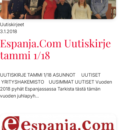
Uutiskirjeet
3.1.2018
Espanja.Com Uutiskirje
tammi 1/18
UUTISKIRJE TAMMI 1/18 ASUNNOT UUTISET
YRITYSHAKEMISTO UUSIMMAT UUTISET Vuoden
2018 pyhät Espanjassassa Tarkista tästä tämän
vuoden juhlapyh...