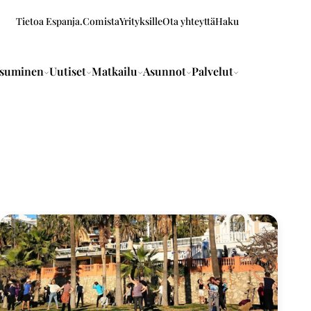
Tietoa Espanja.Comista
Yrityksille
Ota yhteyttä
Haku
suminen
Uutiset
Matkailu
Asunnot
Palvelut