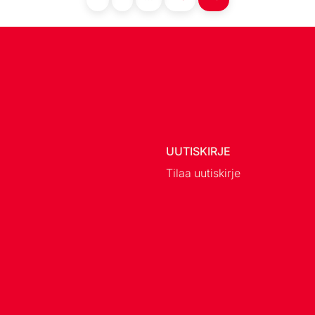
UUTISKIRJE
Tilaa uutiskirje