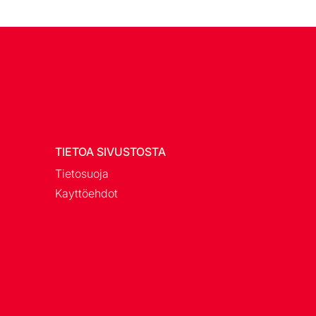
TIETOA SIVUSTOSTA
Tietosuoja
Kayttöehdot