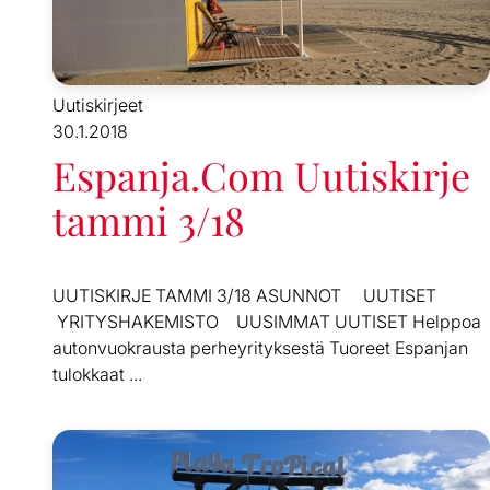
Uutiskirjeet
30.1.2018
Espanja.Com Uutiskirje
tammi 3/18
UUTISKIRJE TAMMI 3/18 ASUNNOT UUTISET
YRITYSHAKEMISTO UUSIMMAT UUTISET Helppoa
autonvuokrausta perheyrityksestä Tuoreet Espanjan
tulokkaat ...