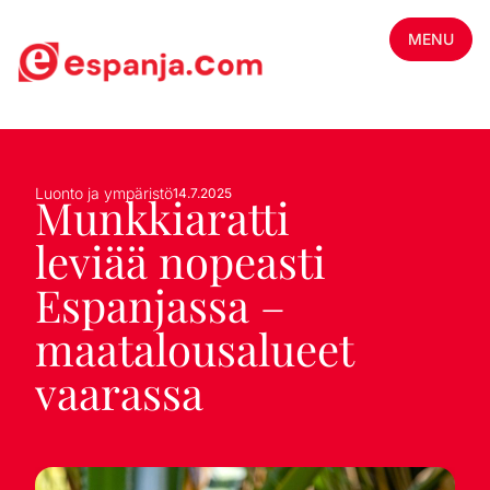
MENU
Luonto ja ympäristö
14.7.2025
Munkkiaratti
leviää nopeasti
Espanjassa –
maatalousalueet
vaarassa