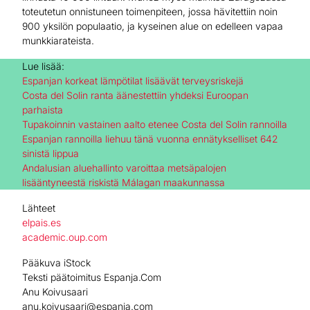
toteutetun onnistuneen toimenpiteen, jossa hävitettiin noin
900 yksilön populaatio, ja kyseinen alue on edelleen vapaa
munkkiarateista.
Lue lisää:
Espanjan korkeat lämpötilat lisäävät terveysriskejä
Costa del Solin ranta äänestettiin yhdeksi Euroopan
parhaista
Tupakoinnin vastainen aalto etenee Costa del Solin rannoilla
Espanjan rannoilla liehuu tänä vuonna ennätykselliset 642
sinistä lippua
Andalusian aluehallinto varoittaa metsäpalojen
lisääntyneestä riskistä Málagan maakunnassa
Lähteet
elpais.es
academic.oup.com
Pääkuva iStock
Teksti päätoimitus Espanja.Com
Anu Koivusaari
anu.koivusaari@espanja.com