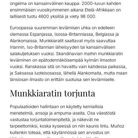
ongelma on kansainvälinen kauppa: 2000-luvun kahden
ensimmäisen vuosikymmenen aikana Etelä-Afrikkaan on
laillisesti tuotu 4600 yksilöä ja viety 98 000.
Euroopassa suuremman leviämisen uhka on edelleen
olemassa Espanjassa, Isossa-Britanniassa, Belgiassa ja
Alankomaissa. Munkkiaratit saattavat myös saavuttaa
Irlannin, Iso-Britannian läheisyyden tai kansainvälisen
salakuljetuksen vuoksi. Skandinavian maihin munkkiaratin
leviäminen on epätodennäköisempää kylmän ilmaston
vuoksi. Ranskassa sitä on havaittu vain kahdessa paikassa,
ja Saksassa luoteisosassa, lähellä Alankomaita, mutta maan
länsiosan ilmasto on erittäin suotuisa sen leviämiselle.
Munkkiaratin torjunta
Populaatioiden hallintaan on käytetty kemiallisia
menetelmiä, ansoja ja ampuma-aseita. Osa väestöstä
vastustaa torjuntatoimenpiteitä, ja näkevät ne
tarpeettomiksi, koska kyseessä on niin kaunis lintu. Muñoz
kuitenkin toteaa, että käytännössä sen arvostus on