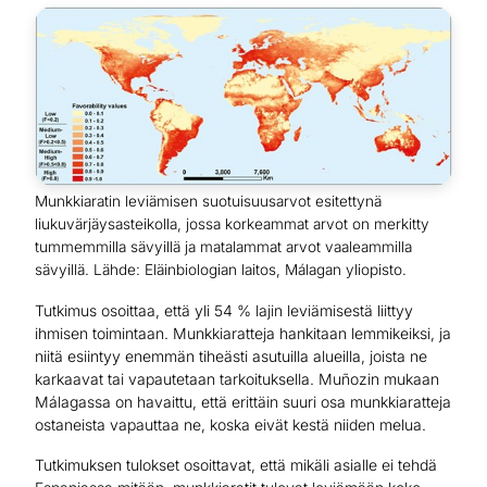
Munkkiaratin leviämisen suotuisuusarvot esitettynä
liukuvärjäysasteikolla, jossa korkeammat arvot on merkitty
tummemmilla sävyillä ja matalammat arvot vaaleammilla
sävyillä. Lähde: Eläinbiologian laitos, Málagan yliopisto.
Tutkimus osoittaa, että yli 54 % lajin leviämisestä liittyy
ihmisen toimintaan. Munkkiaratteja hankitaan lemmikeiksi, ja
niitä esiintyy enemmän tiheästi asutuilla alueilla, joista ne
karkaavat tai vapautetaan tarkoituksella. Muñozin mukaan
Málagassa on havaittu, että erittäin suuri osa munkkiaratteja
ostaneista vapauttaa ne, koska eivät kestä niiden melua.
Tutkimuksen tulokset osoittavat, että mikäli asialle ei tehdä