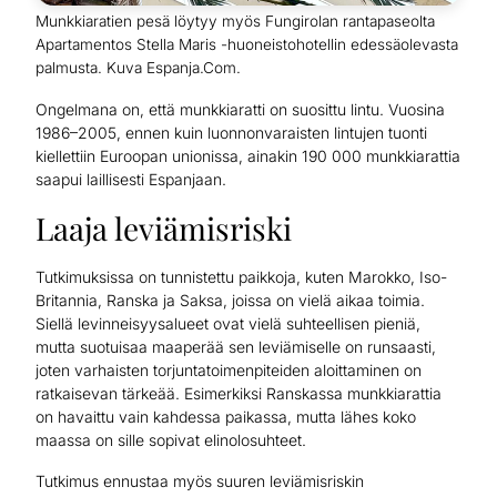
Munkkiaratien pesä löytyy myös Fungirolan rantapaseolta
Apartamentos Stella Maris -huoneistohotellin edessäolevasta
palmusta. Kuva Espanja.Com.
Ongelmana on, että munkkiaratti on suosittu lintu. Vuosina
1986–2005, ennen kuin luonnonvaraisten lintujen tuonti
kiellettiin Euroopan unionissa, ainakin 190 000 munkkiarattia
saapui laillisesti Espanjaan.
Laaja leviämisriski
Tutkimuksissa on tunnistettu paikkoja, kuten Marokko, Iso-
Britannia, Ranska ja Saksa, joissa on vielä aikaa toimia.
Siellä levinneisyysalueet ovat vielä suhteellisen pieniä,
mutta suotuisaa maaperää sen leviämiselle on runsaasti,
joten varhaisten torjuntatoimenpiteiden aloittaminen on
ratkaisevan tärkeää. Esimerkiksi Ranskassa munkkiarattia
on havaittu vain kahdessa paikassa, mutta lähes koko
maassa on sille sopivat elinolosuhteet.
Tutkimus ennustaa myös suuren leviämisriskin