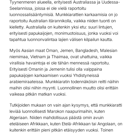
Tyynenmeren alueella, erityisesti Australiassa ja Uudessa-
Seelannissa, joissa ei ole vielä raportoitu
luonnossalisääntymisiä. Munkkiarattien karkaamisia on jo
raportoitu Australian itärannikolla, vaikka niiden tuonti on
kielletty. Australialla on kuitenkin yksi etu: suuri lintujen,
erityisesti papukaijojen, monimuotoisuus, jonka vuoksi voi
tapahtua luonnonvalintaa lajien välisen kilpailun kautta.
Myös Aasian maat Oman, Jemen, Bangladesh, Malesian
niemimaa, Vietnam ja Thaimaa, ovat uhattuina, vaikka
virallisia havaintoja ei ole tähän mennessä raportoitu.
Erityisesti Omanin ja Jemenin tulisi olla valppaina
papukaijojen karkaamisen vuoksi Yhdistyneissä
arabiemiraateissa. Munkkiaratin todennäköisin reitti näihin
maihin olisi niihin myynti. Luonnollinen muutto olisi erittäin
vaikeaa pitkän matkan vuoksi.
Tutkijoiden mukaan on vain ajan kysymys, että munkkiaratti
leviää luonnollisesti Marokon naapurimaihin, kuten
Algeriaan. Niiden mahdollisuus päästä omin avuin
eteläiseen Afrikkaan, kuten Etelä-Afrikkaan tai Angolaan, on
kuitenkin erittäin pieni pitkän etäisyyden vuoksi. Toinen