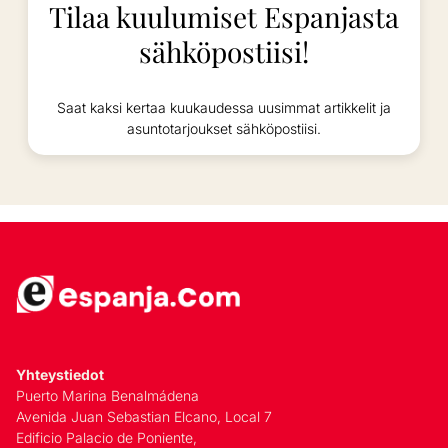
Tilaa kuulumiset Espanjasta
sähköpostiisi!
Saat kaksi kertaa kuukaudessa uusimmat artikkelit ja
asuntotarjoukset sähköpostiisi.
Yhteystiedot
Puerto Marina Benalmádena
Avenida Juan Sebastian Elcano, Local 7
Edificio Palacio de Poniente,