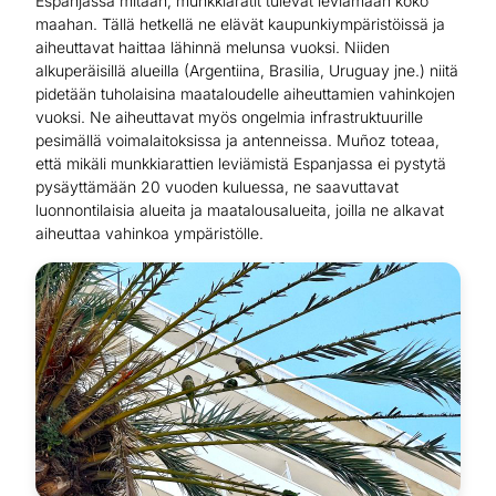
Espanjassa mitään, munkkiaratit tulevat leviämään koko
maahan. Tällä hetkellä ne elävät kaupunkiympäristöissä ja
aiheuttavat haittaa lähinnä melunsa vuoksi. Niiden
alkuperäisillä alueilla (Argentiina, Brasilia, Uruguay jne.) niitä
pidetään tuholaisina maataloudelle aiheuttamien vahinkojen
vuoksi. Ne aiheuttavat myös ongelmia infrastruktuurille
pesimällä voimalaitoksissa ja antenneissa. Muñoz toteaa,
että mikäli munkkiarattien leviämistä Espanjassa ei pystytä
pysäyttämään 20 vuoden kuluessa, ne saavuttavat
luonnontilaisia alueita ja maatalousalueita, joilla ne alkavat
aiheuttaa vahinkoa ympäristölle.