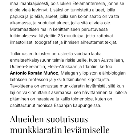
maailmanlaajuisesti, pois lukien Etelämantereella, jonne se
ei ole vielä levinnyt. Lisäksi on tunnistettu alueet, joilla
papukaija jo elää, alueet, joilla sen kolonisaatio on vasta
alkamassa, ja suotuisat alueet, joilla sitä ei vielä ole.
Matemaattisen mallin kehittämiseen perustuvassa
tutkimuksessa käytettiin 25 muuttujaa, jotka kattoivat
ilmastolliset, topografiset ja ihmisen aiheuttamat tekijät.
Tutkimusten tulosten perusteella voidaan laatia
ennaltaehkäisysuunnitelmia riskialueille, kuten Australiaan,
Uuteen-Seelantiin, Etelä-Afrikkaan ja Irlantiin, kertoo
Antonio Román Muñoz
, Málagan yliopiston eläinbiologian
laitoksen professori ja yksi tutkimuksen kirjoittajista.
Tavoitteena on ennustaa munkkiaratin leviämistä, sillä kun
laji on vakiinnuttanut asemansa, sen hävittäminen tai loitolla
pitäminen on haastava ja kallis toimenpide, kuten on
osoittautunut monissa Espanjan kaupungeissa.
Alueiden suotuisuus
munkkiaratin leviämiselle