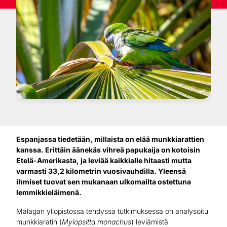
Espanjassa tiedetään, millaista on elää munkkiarattien
kanssa. Erittäin äänekäs vihreä papukaija on kotoisin
Etelä-Amerikasta, ja leviää kaikkialle hitaasti mutta
varmasti 33,2 kilometrin vuosivauhdilla. Yleensä
ihmiset tuovat sen mukanaan ulkomailta ostettuna
lemmikkieläimenä.
Málagan yliopistossa tehdyssä tutkimuksessa on analysoitu
munkkiaratin (
Myiopsitta monachus
) leviämistä