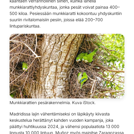
kääntäen verrannollinen siihen, kuinka lähellä
munkkiarattiyhdyskuntaa, jonka pesät voivat painaa 400–
500 kiloa. Pesiessään munkkiaratti kokoontuu yhdyskuntiin
suuriin rivitalomaisiin pesiin, joissa elää 200–700
lintupariskuntaa.
Munkkiarattien pesärakennelmia. Kuva iStock.
Madridissa lajin vähentämiseksi on läpikäyty kiivasta
keskustelua herättänyt kahden vuoden kampanja, joka
päättyi huhtikuussa 2024, ja vähensi populaatiota 13 000
linnusta 10 000 lintuun. Muñoz myös mainitse Zaragozassa