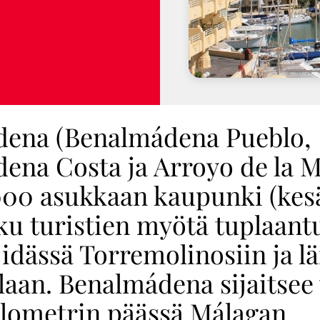
ena (Benalmádena Pueblo,
ena Costa ja Arroyo de la M
000 asukkaan kaupunki (kesä
u turistien myötä tuplaantu
 idässä Torremolinosiin ja l
laan. Benalmádena sijaitsee
kilometrin päässä Málagan