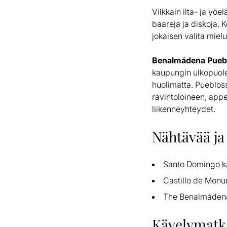
Vilkkain ilta- ja yöe
baareja ja diskoja. K
jokaisen valita mielu
Benalmádena Pueb
kaupungin ulkopuolel
huolimatta. Pueblos
ravintoloineen, app
liikenneyhteydet.
Nähtävää ja
Santo Domingo ka
Castillo de Mon
The Benalmádena
Kävelymatk