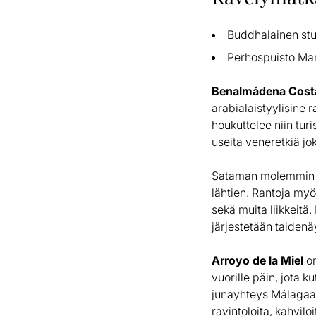
Buddhalainen st
Perhospuisto Mar
Benalmádena Cost
arabialaistyylisine
houkuttelee niin tur
useita veneretkiä j
Sataman molemmin pu
lähtien. Rantoja myöt
sekä muita liikkeit
järjestetään taidenäy
Arroyo de la Miel
on
vuorille päin, jota
junayhteys Málagaan 
ravintoloita, kahvilo