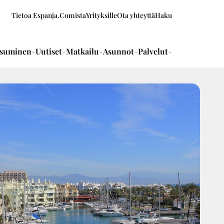
Tietoa Espanja.Comista
Yrityksille
Ota yhteyttä
Haku
suminen
Uutiset
Matkailu
Asunnot
Palvelut