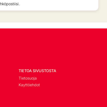
hköpostiisi.
TIETOA SIVUSTOSTA
Tietosuoja
Kayttöehdot