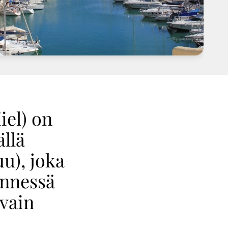
iel) on
llä
u), joka
ännessä
 vain