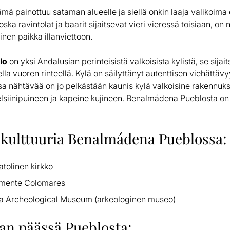
lämä painottuu sataman alueelle ja siellä onkin laaja valikoima e
oska ravintolat ja baarit sijaitsevat vieri vieressä toisiaan, on 
inen paikka illanviettoon.
lo
on yksi Andalusian perinteisistä valkoisista kylistä, se sija
la vuoren rinteellä. Kylä on säilyttänyt autenttisen viehättäv
sa nähtävää on jo pelkästään kaunis kylä valkoisine rakennuk
elsiinipuineen ja kapeine kujineen. Benalmádena Pueblosta on 
 kulttuuria Benalmádena Pueblossa:
tolinen kirkko
umente Colomares
 Archeological Museum (arkeologinen museo)
an päässä Pueblosta: