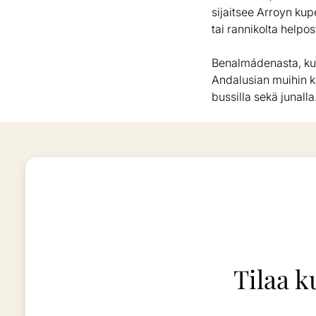
sijaitsee Arroyn ku
tai rannikolta helpos
Benalmádenasta, kut
Andalusian muihin ka
bussilla sekä junalla
Tilaa k