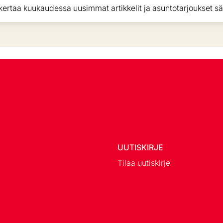
kertaa kuukaudessa uusimmat artikkelit ja asuntotarjoukset sä
UUTISKIRJE
Tilaa uutiskirje