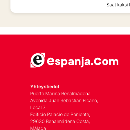
Saat kaksi 
Yhteystiedot
Puerto Marina Benalmádena
Avenida Juan Sebastian Elcano,
Local 7
Edificio Palacio de Poniente,
29630 Benalmádena Costa,
Málaga