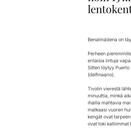
lentokent
Benalmádena on täyd
Perheen pienimmille 
erilaisia lintuja vap
Sitten löytyy Puert
(delfinaario).
Tivolin vierestä läh
minuuttia, minkä aik
ihailla mahtavia ma
matkaasi vuoren huipu
kengät ovat tarpeen.
ovat toki kalliimmat 