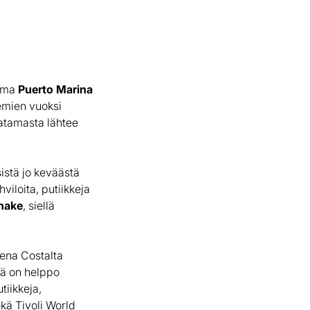
tama
Puerto Marina
emien vuoksi
satamasta lähtee
istä jo keväästä
viloita, putiikkeja
nnake
, siellä
ena Costalta
tä on helppo
tiikkeja,
ekä Tivoli World