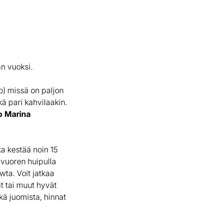
n vuoksi.
o) missä on paljon
kä pari kahvilaakin.
o Marina
ka kestää noin 15
 vuoren huipulla
ta. Voit jatkaa
it tai muut hyvät
kä juomista, hinnat