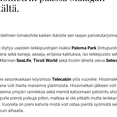
ältä.
ellinen lomakohde kaiken ikäisille sen laajan palvelutarjonna
löytyy useiden leikkipuistojen lisäksi
Paloma Park
(lintupuist
aana sekä kaneja, aaseja, erilaisia kaktuksia, iso leikkipuisto se
o Marinan
SeaLife
,
Tivoli World
sekä tivolin lähellä oleva
Selw
tee sesonkiaikaan köysihissi
Telecabin
ylös vuorelle. Hissimat
ana voit ihailla maisemia yläilmoista. Hissimatkan jälkeen voit
isemia ympäri rannikkoa sekä mennä katsomaan petolintu show
lle pieniä polkuja pitkin, matkaa ei ole pitkälti mutta lenkkar
 Vuorella on pieni kahvila mistä voit ostaa pientä syömistä se
kuin alhaalla.