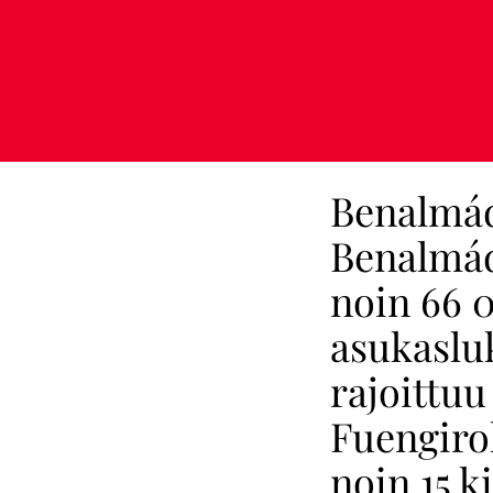
Benalmád
Benalmád
noin 66 
asukasluk
rajoittuu
Fuengiro
noin 15 