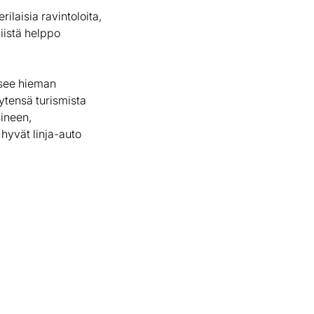
rilaisia ravintoloita,
niistä helppo
itsee hieman
yytensä turismista
sineen,
hyvät linja-auto