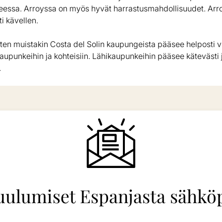
peessa. Arroyssa on myös hyvät harrastusmahdollisuudet. Arro
ti kävellen.
en muistakin Costa del Solin kaupungeista pääsee helposti 
upunkeihin ja kohteisiin. Lähikaupunkeihin pääsee kätevästi j
.
uulumiset Espanjasta sähköp