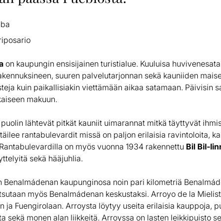
uba
iposario
a
on kaupungin ensisijainen turistialue. Kuuluisa huvivenesa
 rakennuksineen, suuren palvelutarjonnan sekä kauniiden mais
isteja kuin paikallisiakin viettämään aikaa satamaan. Päivisin 
okaiseen makuun.
olin lähtevät pitkät kauniit uimarannat mitkä täyttyvät ihmis
äilee rantabulevardit missä on paljon erilaisia ravintoloita, kah
ä. Rantabulevardilla on myös vuonna 1934 rakennettu
Bil Bil-li
ttelyitä sekä hääjuhlia.
 Benalmádenan kaupunginosa noin pari kilometriä Benalmád
 kutsutaan myös Benalmádenan keskustaksi. Arroyo de la Mielis
ja Fuengirolaan. Arroysta löytyy useita erilaisia kauppoja, pu
ita sekä monen alan liikkeitä. Arroyssa on lasten leikkipuisto s