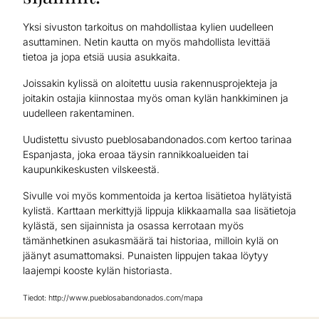
Yksi sivuston tarkoitus on mahdollistaa kylien uudelleen
asuttaminen. Netin kautta on myös mahdollista levittää
tietoa ja jopa etsiä uusia asukkaita.
Joissakin kylissä on aloitettu uusia rakennusprojekteja ja
joitakin ostajia kiinnostaa myös oman kylän hankkiminen ja
uudelleen rakentaminen.
Uudistettu sivusto pueblosabandonados.com kertoo tarinaa
Espanjasta, joka eroaa täysin rannikkoalueiden tai
kaupunkikeskusten vilskeestä.
Sivulle voi myös kommentoida ja kertoa lisätietoa hylätyistä
kylistä. Karttaan merkittyjä lippuja klikkaamalla saa lisätietoja
kylästä, sen sijainnista ja osassa kerrotaan myös
tämänhetkinen asukasmäärä tai historiaa, milloin kylä on
jäänyt asumattomaksi. Punaisten lippujen takaa löytyy
laajempi kooste kylän historiasta.
Tiedot: http://www.pueblosabandonados.com/mapa