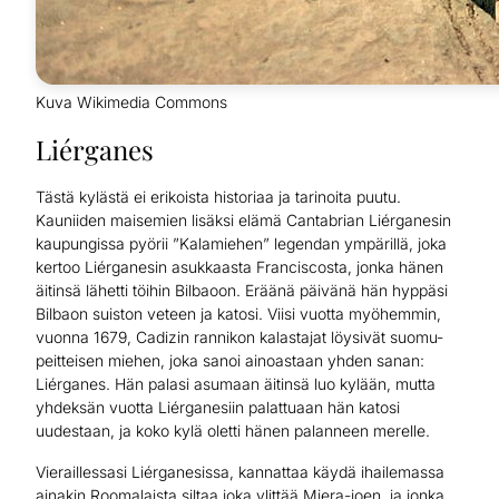
Kuva Wikimedia Commons
Liérganes
Tästä kylästä ei erikoista historiaa ja tarinoita puutu.
Kauniiden maisemien lisäksi elämä Cantabrian Liérganesin
kaupungissa pyörii ”Kalamiehen” legendan ympärillä, joka
kertoo Liérganesin asukkaasta Franciscosta, jonka hänen
äitinsä lähetti töihin Bilbaoon. Eräänä päivänä hän hyppäsi
Bilbaon suiston veteen ja katosi. Viisi vuotta myöhemmin,
vuonna 1679, Cadizin rannikon kalastajat löysivät suomu-
peitteisen miehen, joka sanoi ainoastaan yhden sanan:
Liérganes. Hän palasi asumaan äitinsä luo kylään, mutta
yhdeksän vuotta Liérganesiin palattuaan hän katosi
uudestaan, ja koko kylä oletti hänen palanneen merelle.
Vieraillessasi Liérganesissa, kannattaa käydä ihailemassa
ainakin Roomalaista siltaa joka ylittää Miera-joen, ja jonka