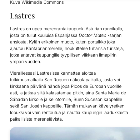
Kuva Wikimedia Commons
Lastres
Lastres on upea merenrantakaupunki Asturian rannikolla,
josta on tullut kuuluisa Espanjassa
Doctor Mateo
-sarjan
ansiosta. Kylän erikoinen muoto, kuten portaikko joka
ajautuu Kantabrianmerelle, houkuttelee tuhansia turisteja,
jotka antavat kaupungille tyypillisen vilkkaan ilmapiirin
ympäri vuoden.
Vieraillessasi Lastresissa kannattaa aloittaa
tutkimusmatkailu San Roquen näköalapaikalta, josta voi
kirkkaana päivänä nähdä jopa Picos de Europan vuorille
asti, ja jatkaa siitä kalasatamaa pitkin, aina Santa María de
Sábadan kirkolle ja kellotornille, Buen Suceson kappelille
sekä San Josén kappelille. Tämän mukavan kävelyretken
lopuksi voi vain rentoutua ja nauttia kaupungin laadukkaista
paikallisista merenelävistä.