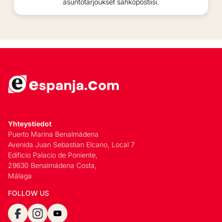
asuntotarjoukset sähköpostiisi.
Yhteystiedot
Puerto Marina Benalmádena
Avenida Juan Sebastian Elcano, Local 7
Edificio Palacio de Poniente,
29630 Benalmádena Costa,
Málaga
FOLLOW US