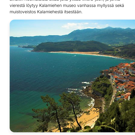
vierestä löytyy Kalamiehen museo vanhassa myllyssä sekä
muistoveistos Kalamiehestä itsestään.