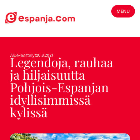
MENU
Alue-esittelyt
20.8.2021
Legendoja, rauhaa
ja hiljaisuutta
Pohjois-Espanjan
idyllisimmissä
kylissä