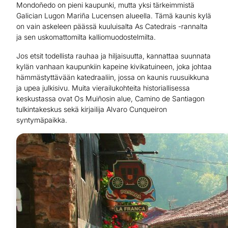
Mondoñedo on pieni kaupunki, mutta yksi tärkeimmistä
Galician Lugon Mariña Lucensen alueella. Tämä kaunis kylä
on vain askeleen päässä kuuluisalta As Catedrais -rannalta
ja sen uskomattomilta kalliomuodostelmilta.
Jos etsit todellista rauhaa ja hiljaisuutta, kannattaa suunnata
kylän vanhaan kaupunkiin kapeine kivikatuineen, joka johtaa
hämmästyttävään katedraaliin, jossa on kaunis ruusuikkuna
ja upea julkisivu. Muita vierailukohteita historiallisessa
keskustassa ovat Os Muiñosin alue, Camino de Santiagon
tulkintakeskus sekä kirjailija Alvaro Cunqueiron
syntymäpaikka.