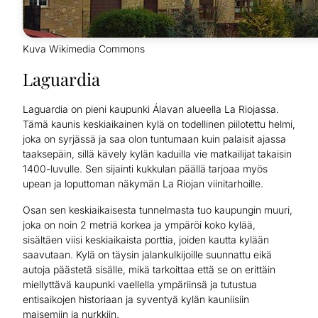
Kuva Wikimedia Commons
Laguardia
Laguardia on pieni kaupunki Álavan alueella La Riojassa.
Tämä kaunis keskiaikainen kylä on todellinen piilotettu helmi,
joka on syrjässä ja saa olon tuntumaan kuin palaisit ajassa
taaksepäin, sillä kävely kylän kaduilla vie matkailijat takaisin
1400-luvulle. Sen sijainti kukkulan päällä tarjoaa myös
upean ja loputtoman näkymän La Riojan viinitarhoille.
Osan sen keskiaikaisesta tunnelmasta tuo kaupungin muuri,
joka on noin 2 metriä korkea ja ympäröi koko kylää,
sisältäen viisi keskiaikaista porttia, joiden kautta kylään
saavutaan. Kylä on täysin jalankulkijoille suunnattu eikä
autoja päästetä sisälle, mikä tarkoittaa että se on erittäin
miellyttävä kaupunki vaellella ympäriinsä ja tutustua
entisaikojen historiaan ja syventyä kylän kauniisiin
maisemiin ja nurkkiin.