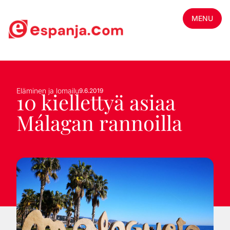
MENU
Eläminen ja lomailu
9.6.2019
10 kiellettyä asiaa
Málagan rannoilla