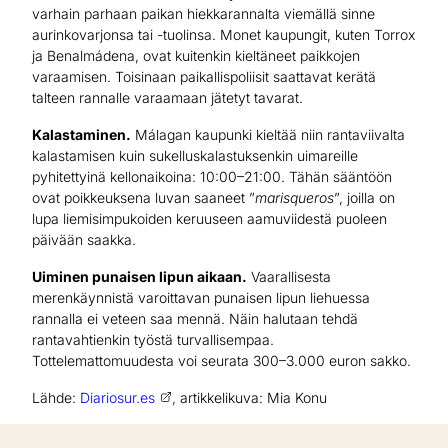
varhain parhaan paikan hiekkarannalta viemällä sinne
aurinkovarjonsa tai -tuolinsa. Monet kaupungit, kuten Torrox
ja Benalmádena, ovat kuitenkin kieltäneet paikkojen
varaamisen. Toisinaan paikallispoliisit saattavat kerätä
talteen rannalle varaamaan jätetyt tavarat.
Kalastaminen.
Málagan kaupunki kieltää niin rantaviivalta
kalastamisen kuin sukelluskalastuksenkin uimareille
pyhitettyinä kellonaikoina: 10:00–21:00. Tähän sääntöön
ovat poikkeuksena luvan saaneet ”
marisqueros
”, joilla on
lupa liemisimpukoiden keruuseen aamuviidestä puoleen
päivään saakka.
Uiminen punaisen lipun aikaan.
Vaarallisesta
merenkäynnistä varoittavan punaisen lipun liehuessa
rannalla ei veteen saa mennä. Näin halutaan tehdä
rantavahtienkin työstä turvallisempaa.
Tottelemattomuudesta voi seurata 300–3.000 euron sakko.
Lähde:
Diariosur.es
,
artikkelikuva: Mia Konu