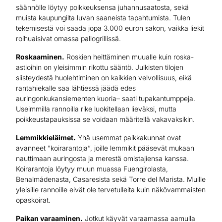
säännölle löytyy poikkeuksensa juhannusaatosta, sekä
muista kaupungilta luvan saaneista tapahtumista. Tulen
tekemisestä voi saada jopa 3.000 euron sakon, vaikka liekit
roihuaisivat omassa pallogrillissä.
Roskaaminen.
Roskien heittäminen muualle kuin roska-
astioihin on yleisimmin rikottu sääntö. Julkisten tilojen
siisteydestä huolehtiminen on kaikkien velvollisuus, eikä
rantahiekalle saa lähtiessä jäädä edes
auringonkukansiementen kuoria– saati tupakantumppeja.
Useimmilla rannoilla rike luokitellaan lieväksi, mutta
poikkeustapauksissa se voidaan määritellä vakavaksikin.
Lemmikkieläimet.
Yhä usemmat paikkakunnat ovat
avanneet ”koirarantoja”, joille lemmikit pääsevät mukaan
nauttimaan auringosta ja merestä omistajiensa kanssa.
Koirarantoja löytyy muun muassa Fuengirolasta,
Benalmádenasta, Casaresista sekä Torre del Marista. Muille
yleisille rannoille eivät ole tervetulleita kuin näkövammaisten
opaskoirat.
Paikan varaaminen.
Jotkut käyvät varaamassa aamulla