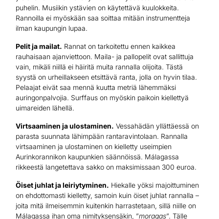
puhelin. Musiikin ystävien on käytettävä kuulokkeita.
Rannoilla ei myöskään saa soittaa mitään instrumentteja
ilman kaupungin lupaa.
Pelit ja mailat.
Rannat on tarkoitettu ennen kaikkea
rauhaisaan ajanviettoon. Maila- ja pallopelit ovat sallittuja
vain, mikäli niillä ei häiritä muita rannalla olijoita. Tästä
syystä on urheillakseen etsittävä ranta, jolla on hyvin tilaa.
Pelaajat eivät saa mennä kuutta metriä lähemmäksi
auringonpalvojia. Surffaus on myöskin paikoin kiellettyä
uimareiden lähellä.
Virtsaaminen ja ulostaminen.
Vessahädän yllättäessä on
parasta suunnata lähimpään rantaravintolaan. Rannalla
virtsaaminen ja ulostaminen on kielletty useimpien
Aurinkorannikon kaupunkien säännöissä. Málagassa
rikkeestä langetettava sakko on maksimissaan 300 euroa.
Öiset juhlat ja leiriytyminen.
Hiekalle yöksi majoittuminen
on ehdottomasti kielletty, samoin kuin öiset juhlat rannalla –
joita mitä ilmeisemmin kuitenkin harrastetaan, sillä niille on
Málagassa ihan oma nimityksensäkin, ”
moragas
”. Tälle