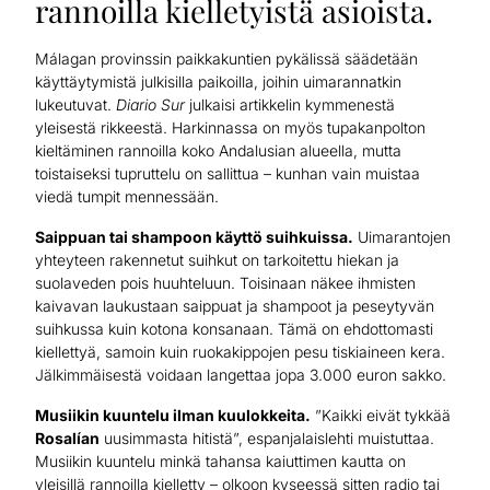
rannoilla kielletyistä asioista.
Málagan provinssin paikkakuntien pykälissä säädetään
käyttäytymistä julkisilla paikoilla, joihin uimarannatkin
lukeutuvat.
Diario Sur
julkaisi artikkelin kymmenestä
yleisestä rikkeestä. Harkinnassa on myös tupakanpolton
kieltäminen rannoilla koko Andalusian alueella, mutta
toistaiseksi tupruttelu on sallittua – kunhan vain muistaa
viedä tumpit mennessään.
Saippuan tai shampoon käyttö suihkuissa.
Uimarantojen
yhteyteen rakennetut suihkut on tarkoitettu hiekan ja
suolaveden pois huuhteluun. Toisinaan näkee ihmisten
kaivavan laukustaan saippuat ja shampoot ja peseytyvän
suihkussa kuin kotona konsanaan. Tämä on ehdottomasti
kiellettyä, samoin kuin ruokakippojen pesu tiskiaineen kera.
Jälkimmäisestä voidaan langettaa jopa 3.000 euron sakko.
Musiikin kuuntelu ilman kuulokkeita.
”Kaikki eivät tykkää
Rosalían
uusimmasta hitistä”, espanjalaislehti muistuttaa.
Musiikin kuuntelu minkä tahansa kaiuttimen kautta on
yleisillä rannoilla kielletty – olkoon kyseessä sitten radio tai