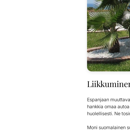
Liikkumine
Espanjaan muuttavan
hankkia omaa autoa t
huolellisesti. Ne to
Moni suomalainen su