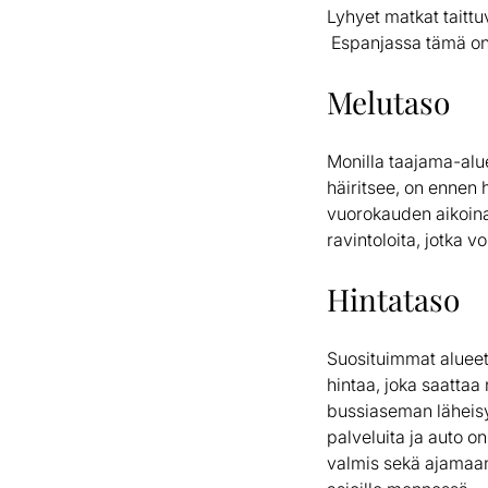
Lyhyet matkat taittu
Espanjassa tämä on
Melutaso
Monilla taajama-alue
häiritsee, on ennen 
vuorokauden aikoina 
ravintoloita, jotka v
Hintataso
Suosituimmat alueet
hintaa, joka saatta
bussiaseman läheisyy
palveluita ja auto on
valmis sekä ajamaan