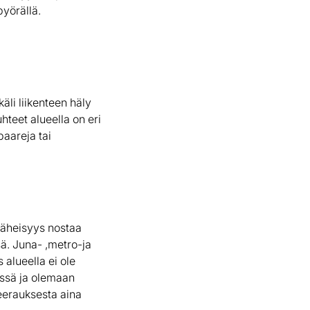
pyörällä.
äli liikenteen häly
hteet alueella on eri
baareja tai
läheisyys nostaa
ä. Juna- ,metro-ja
alueella ei ole
rissä ja olemaan
eerauksesta aina