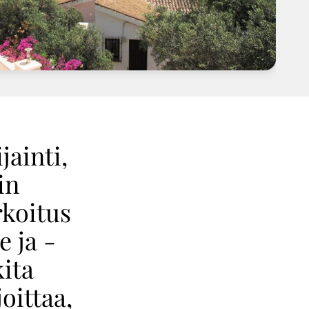
jainti,
in
rkoitus
 ja -
kita
joittaa,