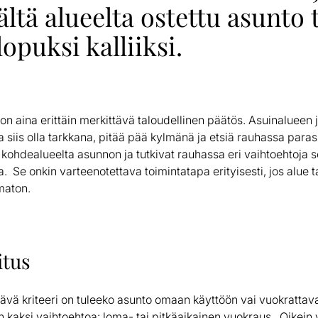
rältä alueelta ostettu asunto 
opuksi kalliiksi.
n aina erittäin merkittävä taloudellinen päätös. Asuinalueen
 siis olla tarkkana, pitää pää kylmänä ja etsiä rauhassa para
kohdealueelta asunnon ja tutkivat rauhassa eri vaihtoehtoja 
. Se onkin varteenotettava toimintatapa erityisesti, jos alue 
maton.
itus
ävä kriteeri on tuleeko asunto omaan käyttöön vai vuokrattav
kaksi vaihtoehtoa: loma- tai pitkäaikainen vuokraus. Oikein val