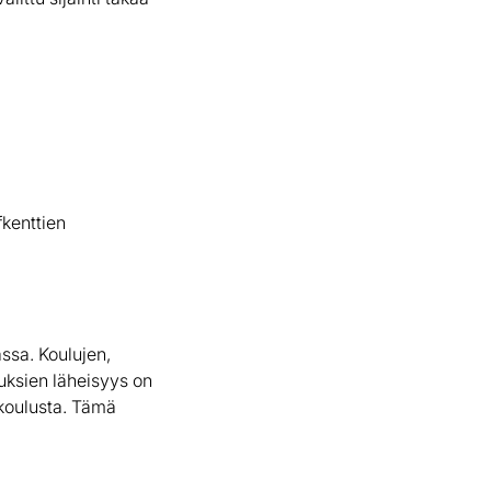
fkenttien
ssa. Koulujen,
uksien läheisyys on
 koulusta. Tämä