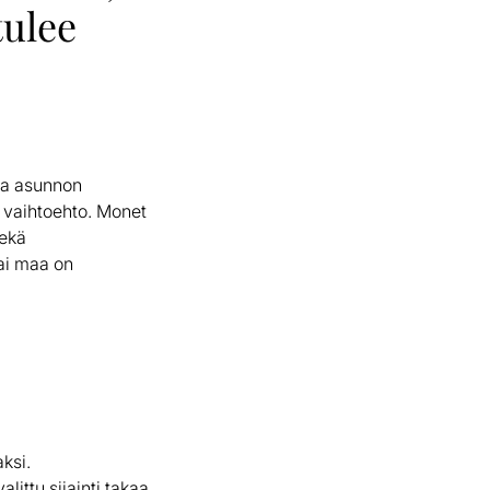
tulee
 ja asunnon
s vaihtoehto. Monet
sekä
tai maa on
aksi.
ittu sijainti takaa