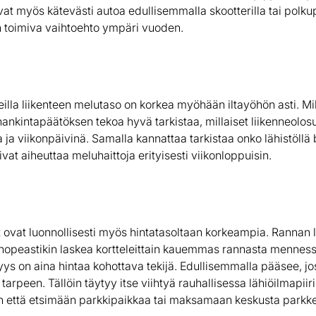
vat myös kätevästi autoa edullisemmalla skootterilla tai polku
 toimiva vaihtoehto ympäri vuoden.
illa liikenteen melutaso on korkea myöhään iltayöhön asti. Mik
hankintapäätöksen tekoa hyvä tarkistaa, millaiset liikenneolosu
ja viikonpäivinä. Samalla kannattaa tarkistaa onko lähistöllä 
oivat aiheuttaa meluhaittoja erityisesti viikonloppuisin.
 ovat luonnollisesti myös hintatasoltaan korkeampia. Rannan 
a nopeastikin laskea kortteleittain kauemmas rannasta menness
s on aina hintaa kohottava tekijä. Edullisemmalla pääsee, jos 
 tarpeen. Tällöin täytyy itse viihtyä rauhallisessa lähiöilmapii
 että etsimään parkkipaikkaa tai maksamaan keskusta parkk