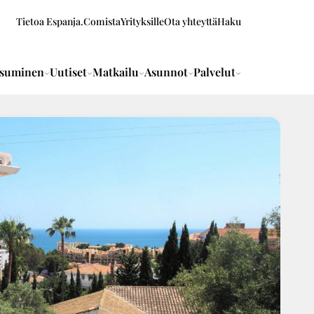
Tietoa Espanja.Comista
Yrityksille
Ota yhteyttä
Haku
suminen
Uutiset
Matkailu
Asunnot
Palvelut