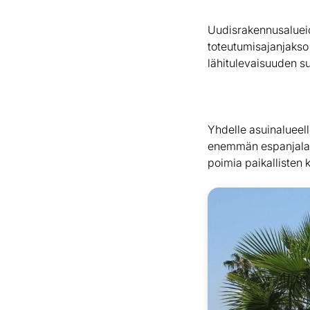
Uudisrakennusalueide
toteutumisajanjakso 
lähitulevaisuuden s
Yhdelle asuinalueelle
enemmän espanjalaisi
poimia paikallisten k