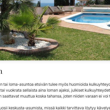
n
 tai loma-asuntoa etsivän tulee myös huomioida kulkuyhteyde
ai vuokrata sellaista aina loman ajaksi, julkiset kulkuyhteydet
sin saattavat muuttua koska tahansa, joten niiden varaan ei voi 
osii keskusta-asumista, missä kaikki tarvittava löytyy kävely