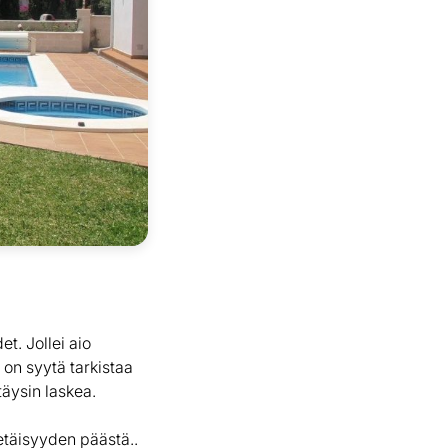
t. Jollei aio
 on syytä tarkistaa
täysin laskea.
etäisyyden päästä..