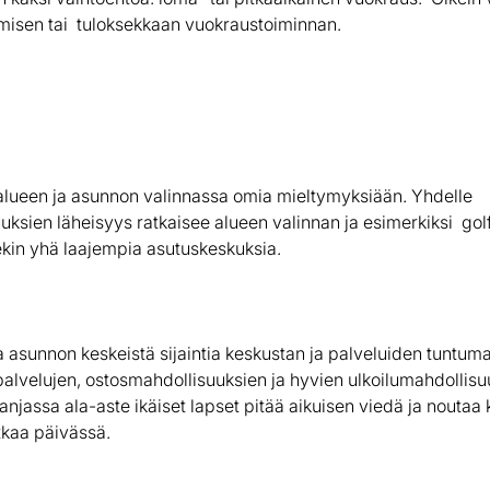
misen tai tuloksekkaan vuokraustoiminnan.
alueen ja asunnon valinnassa omia mieltymyksiään. Yhdelle
ksien läheisyys ratkaisee alueen valinnan ja esimerkiksi gol
kin yhä laajempia asutuskeskuksia.
 asunnon keskeistä sijaintia keskustan ja palveluiden tuntuma
palvelujen, ostosmahdollisuuksien ja hyvien ulkoilumahdollisu
anjassa ala-aste ikäiset lapset pitää aikuisen viedä ja noutaa
tkaa päivässä.