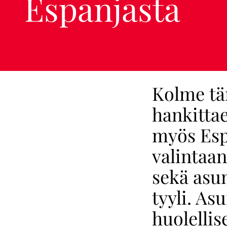
Espanjasta
Kolme tä
hankittaes
myös Espa
valintaa
sekä asu
tyyli. As
huolellis