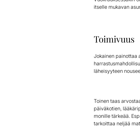
itselle mukavan asu
Toimivuus
Jokainen painottaa 
harrastusmahdollisuu
läheisyyteen nousee
Toinen taas arvostaa
päiväkotien, lääkäri
monille tärkeää. Esp
tarkoittaa neljää ma