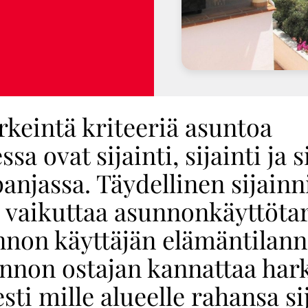
rkeintä kriteeriä asuntoa
sa ovat sijainti, sijainti ja si
njassa. Täydellinen sijainn
n vaikuttaa asunnonkäyttöta
nnon käyttäjän elämäntilanne
unnon ostajan kannattaa har
esti mille alueelle rahansa si