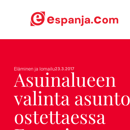
Eläminen ja lomailu
23.3.2017
Asuinalueen
valinta asunt
ostettaessa