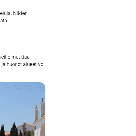
eluja. Niiden
nata
ueille muuttaa
 ja huonot alueet voi