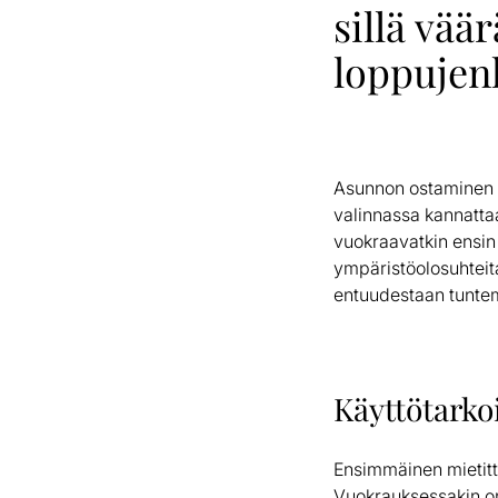
sillä vää
loppujenl
Asunnon ostaminen o
valinnassa kannattaa
vuokraavatkin ensin 
ympäristöolosuhteita
entuudestaan tunte
Käyttötarko
Ensimmäinen mietitt
Vuokrauksessakin on 