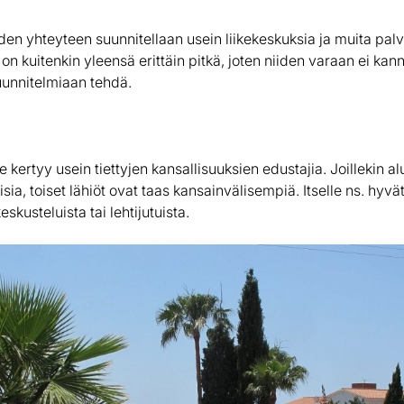
n yhteyteen suunnitellaan usein liikekeskuksia ja muita palv
on kuitenkin yleensä erittäin pitkä, joten niiden varaan ei kan
uunnitelmiaan tehdä.
 kertyy usein tiettyjen kansallisuuksien edustajia. Joillekin al
a, toiset lähiöt ovat taas kansainvälisempiä. Itselle ns. hyvät
eskusteluista tai lehtijutuista.