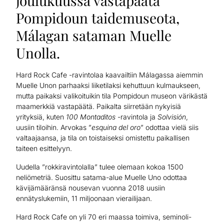
joulukuussa vastapäätä
Pompidoun taidemuseota,
Málagan sataman Muelle
Unolla.
Hard Rock Cafe -ravintolaa kaavailtiin Málagassa aiemmin
Muelle Unon parhaaksi liiketilaksi kehuttuun kulmaukseen,
mutta paikaksi valikoituikin tila Pompidoun museon värikästä
maamerkkiä vastapäätä. Paikalta siirretään nykyisiä
yrityksiä, kuten
100 Montaditos
-ravintola ja
Solvisión
,
uusiin tiloihin. Arvokas ”
esquina del oro
” odottaa vielä siis
valtaajaansa, ja tila on toistaiseksi omistettu paikallisen
taiteen esittelyyn.
Uudella ”rokkiravintolalla” tulee olemaan kokoa 1500
neliömetriä. Suosittu satama-alue Muelle Uno odottaa
kävijämääränsä nousevan vuonna 2018 uusiin
ennätyslukemiin, 11 miljoonaan vierailijaan.
Hard Rock Cafe on yli 70 eri maassa toimiva, seminoli-