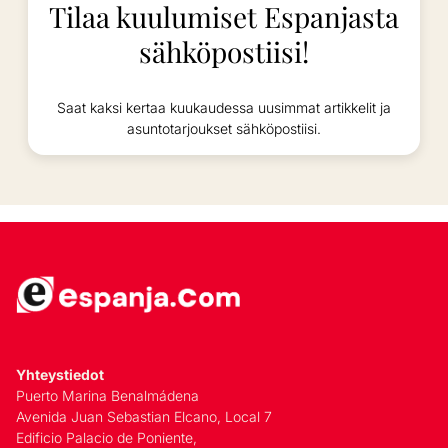
Tilaa kuulumiset Espanjasta
sähköpostiisi!
Saat kaksi kertaa kuukaudessa uusimmat artikkelit ja
asuntotarjoukset sähköpostiisi.
Yhteystiedot
Puerto Marina Benalmádena
Avenida Juan Sebastian Elcano, Local 7
Edificio Palacio de Poniente,