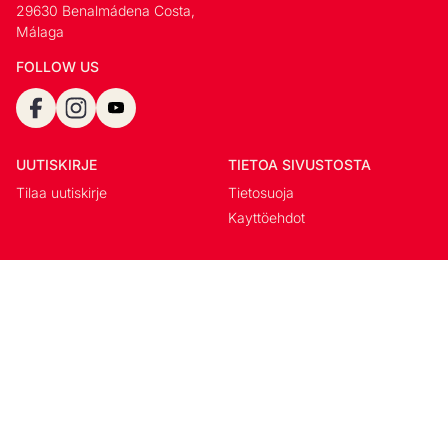
29630 Benalmádena Costa,
Málaga
FOLLOW US
UUTISKIRJE
TIETOA SIVUSTOSTA
Tilaa uutiskirje
Tietosuoja
Kayttöehdot