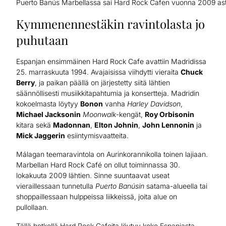
Puerto Banús Marbellassa sai Hard Rock Cafen vuonna 2009 asti
Kymmenennestäkin ravintolasta jo
puhutaan
Espanjan ensimmäinen Hard Rock Cafe avattiin Madridissa
25. marraskuuta 1994. Avajaisissa viihdytti vieraita
Chuck
Berry
, ja paikan päällä on järjestetty siitä lähtien
säännöllisesti musiikkitapahtumia ja konsertteja. Madridin
kokoelmasta löytyy
Bonon
vanha
Harley Davidson
,
Michael Jacksonin
Moonwalk
-kengät,
Roy Orbisonin
kitara sekä
Madonnan
,
Elton Johnin
,
John Lennonin
ja
Mick Jaggerin
esiintymisvaatteita.
Málagan teemaravintola on Aurinkorannikolla toinen lajiaan.
Marbellan Hard Rock Café on ollut toiminnassa 30.
lokakuuta 2009 lähtien. Sinne suuntaavat useat
vieraillessaan tunnetulla
Puerto Banúsin
satama-alueella tai
shoppaillessaan hulppeissa liikkeissä, joita alue on
pullollaan.
Tällä hetkellä Hard Rock Cafeita löytyy koko Espanjasta