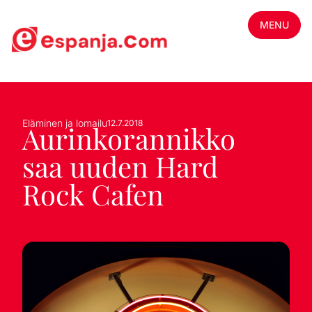
MENU
Eläminen ja lomailu
12.7.2018
Aurinkorannikko
saa uuden Hard
Rock Cafen